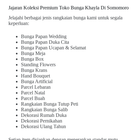
Jajaran Koleksi Premium Toko Bunga Khayla Di Somomoro
Jelajahi berbagai jenis rangkaian bunga kami untuk segala
keperluan:
Bunga Papan Wedding
Bunga Papan Duka Cita
Bunga Papan Ucapan & Selamat
Bunga Meja
Bunga Box
Standing Flowers
Bunga Krans
Hand Bouquet
Bunga Artificial
Parcel Lebaran
Parcel Natal
Parcel Buah
Rangkaian Bunga Tutup Peti
Rangkaian Bunga Salib
Dekorasi Rumah Duka
Dekorasi Pernikahan
Dekorasi Ulang Tahun
Setiap item disiapkan dengan menerapkan standar mutu