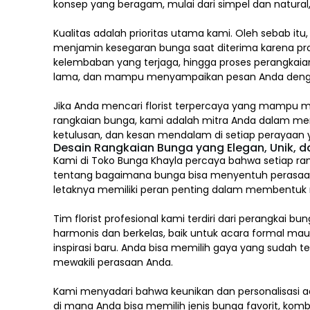
konsep yang beragam, mulai dari simpel dan natura
Kualitas adalah prioritas utama kami. Oleh sebab itu
menjamin kesegaran bunga saat diterima karena pro
kelembaban yang terjaga, hingga proses perangkaian
lama, dan mampu menyampaikan pesan Anda deng
Jika Anda mencari florist terpercaya yang mampu m
rangkaian bunga, kami adalah mitra Anda dalam m
ketulusan, dan kesan mendalam di setiap perayaan y
Desain Rangkaian Bunga yang Elegan, Unik, 
Kami di Toko Bunga Khayla percaya bahwa setiap ran
tentang bagaimana bunga bisa menyentuh perasaa
letaknya memiliki peran penting dalam membentuk mak
Tim florist profesional kami terdiri dari perang
harmonis dan berkelas, baik untuk acara formal ma
inspirasi baru. Anda bisa memilih gaya yang sudah 
mewakili perasaan Anda.
Kami menyadari bahwa keunikan dan
personalisasi
ad
di mana Anda bisa memilih jenis bunga favorit, komb