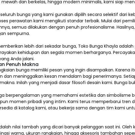
l, mewah dan berkelas, hingga modern minimalis, kami siap me
, seluruh bunga yang kami gunakan dipilih secara selektif dari k
ses perawatan kami mengikuti standar terbaik. Mulai dari pem
nya, semua dilakukan dengan penuh profesionalisme. Hasilnya,
an sempurna.
emberikan lebih dari sekadar bunga, Toko Bunga Khayla adalah 
erayakan kehidupan dan segala momen berharganya. Percaya
ang Anda jalani.
dan Penuh Makna
gkaian bunga memiliki pesan yang ingin disampaikan. Karena itu
n dan meninggalkan kesan mendalam bagi penerimanya. Setia
na. Inilah yang menjadi dasar filosofi desain kami. Bunga buk
kai bunga berpengalaman yang memahami estetika dan simbolism
upun momen pribadi yang intim. Kami terus memperbarui tren d
tersedia di katalog kami, atau bekerja sama dengan tim kami u
alah nilai tambah yang dicari banyak pelanggan saat ini. Ole
inasi warna, ukuran rangkaian, hingga aksesoris tambahan sepert