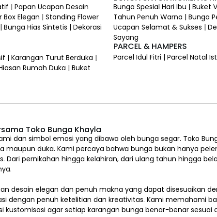
atif | Papan Ucapan Desain
Bunga Spesial Hari Ibu | Buket
 Box Elegan | Standing Flower
Tahun Penuh Warna | Bunga P
 Bunga Hias Sintetis | Dekorasi
Ucapan Selamat & Sukses | Dek
Sayang
PARCEL & HAMPERS
Parcel Idul Fitri | Parcel Natal
if | Karangan Turut Berduka |
 Hiasan Rumah Duka | Buket
rsama Toko Bunga Khayla
i dan simbol emosi yang dibawa oleh bunga segar. Toko Bung
a maupun duka. Kami percaya bahwa bunga bukan hanya pelengkap
us. Dari pernikahan hingga kelahiran, dari ulang tahun hingg
nya.
n desain elegan dan penuh makna yang dapat disesuaikan den
asi dengan penuh ketelitian dan kreativitas. Kami memahami b
si kustomisasi agar setiap karangan bunga benar-benar sesua