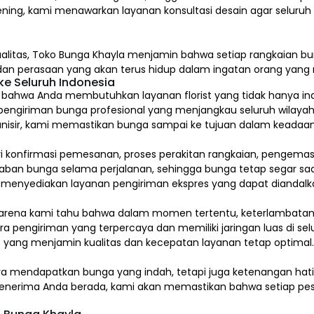
ening, kami menawarkan layanan konsultasi desain agar seluru
alitas,
Toko Bunga Khayla
menjamin bahwa setiap rangkaian bun
, dan perasaan yang akan terus hidup dalam ingatan orang yan
e Seluruh Indonesia
hwa Anda membutuhkan layanan florist yang tidak hanya indah
pengiriman bunga profesional yang menjangkau seluruh wilayah
isir, kami memastikan bunga sampai ke tujuan dalam keadaan 
ari konfirmasi pemesanan, proses perakitan rangkaian, pengem
 bunga selama perjalanan, sehingga bunga tetap segar saat
a menyediakan layanan pengiriman ekspres yang dapat diandalk
arena kami tahu bahwa dalam momen tertentu, keterlambatan s
a pengiriman yang terpercaya dan memiliki jaringan luas di sel
 yang menjamin kualitas dan kecepatan layanan tetap optimal
ya mendapatkan bunga yang indah, tetapi juga ketenangan ha
a penerima Anda berada, kami akan memastikan bahwa setiap pes