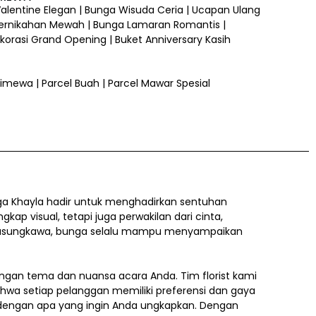
 Valentine Elegan | Bunga Wisuda Ceria | Ucapan Ulang
ernikahan Mewah | Bunga Lamaran Romantis |
orasi Grand Opening | Buket Anniversary Kasih
 Istimewa | Parcel Buah | Parcel Mawar Spesial
a Khayla hadir untuk menghadirkan sentuhan
 visual, tetapi juga perwakilan dari cinta,
a belasungkawa, bunga selalu mampu menyampaikan
gan tema dan nuansa acara Anda. Tim florist kami
ahwa setiap pelanggan memiliki preferensi dan gaya
i dengan apa yang ingin Anda ungkapkan. Dengan