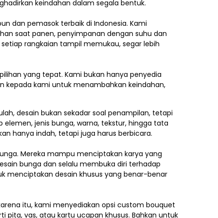
nghadirkan keindahan dalam segala bentuk.
ebun dan pemasok terbaik di Indonesia. Kami
ilihan saat panen, penyimpanan dengan suhu dan
 setiap rangkaian tampil memukau, segar lebih
pilihan yang tepat. Kami bukan hanya penyedia
kan kepada kami untuk menambahkan keindahan,
lah, desain bukan sekadar soal penampilan, tetapi
p elemen,
jenis bunga, warna, tekstur, hingga tata
an hanya indah, tetapi juga harus berbicara.
e bunga. Mereka mampu menciptakan karya yang
esain bunga dan selalu membuka diri terhadap
ntuk menciptakan desain khusus yang benar-benar
h karena itu, kami menyediakan opsi custom bouquet
i pita, vas, atau kartu ucapan khusus. Bahkan untuk