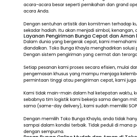
acara-acara besar seperti pernikahan dan grand op
acara Anda.
Dengan sentuhan artistik dan komitmen terhadap ku
sekadar hadiah. Itu akan menjadi simbol, kenangan
Layanan Pengiriman Bunga Cepat dan Aman k
Dalam dunia yang bergerak cepat, kami memahami ba
diandalkan. Toko Bunga Khayla menghadirkan solusi 
Dengan sistem pengiriman yang cermat dan terorgan
Setiap pesanan kami proses secara efisien, mulai d
pengemasan khusus yang mampu menjaga kelembaban
permintaan tinggi atau pengiriman cepat, kami jug
Kami tidak main-main dalam hal ketepatan waktu, k
sebabnya tim logistik kami bekerja sama dengan mitr
sama (same-day delivery), kami sudah memiliki SOP
Dengan memilih
Toko Bunga Khayla, a
nda tidak han
sampai dalam kondisi terbaik. Tidak peduli di man
dengan sempurna.