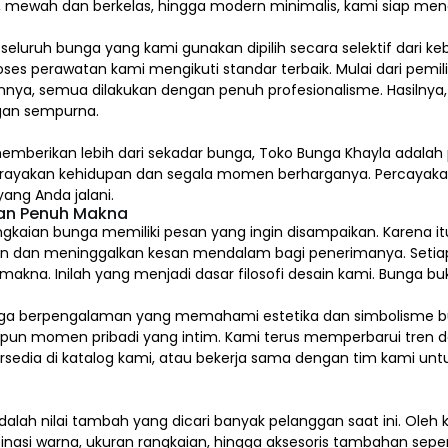
l, mewah dan berkelas, hingga modern minimalis, kami siap me
, seluruh bunga yang kami gunakan dipilih secara selektif dari k
ses perawatan kami mengikuti standar terbaik. Mulai dari pem
nya, semua dilakukan dengan penuh profesionalisme. Hasilnya,
an sempurna.
emberikan lebih dari sekadar bunga, Toko Bunga Khayla adalah 
erayakan kehidupan dan segala momen berharganya. Percaya
ang Anda jalani.
dan Penuh Makna
gkaian bunga memiliki pesan yang ingin disampaikan. Karena itu
n dan meninggalkan kesan mendalam bagi penerimanya. Setia
na. Inilah yang menjadi dasar filosofi desain kami. Bunga buk
kai bunga berpengalaman yang memahami estetika dan simbolism
upun momen pribadi yang intim. Kami terus memperbarui tren d
tersedia di katalog kami, atau bekerja sama dengan tim kami u
alah nilai tambah yang dicari banyak pelanggan saat ini. Ole
inasi warna, ukuran rangkaian, hingga aksesoris tambahan sepert