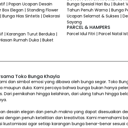
atif | Papan Ucapan Desain
Bunga Spesial Hari Ibu | Buket
 Box Elegan | Standing Flower
Tahun Penuh Warna | Bunga P
 Bunga Hias Sintetis | Dekorasi
Ucapan Selamat & Sukses | Dek
Sayang
PARCEL & HAMPERS
Parcel Idul Fitri | Parcel Natal
if | Karangan Turut Berduka |
 Hiasan Rumah Duka | Buket
rsama Toko Bunga Khayla
i dan simbol emosi yang dibawa oleh bunga segar. Toko Bung
a maupun duka. Kami percaya bahwa bunga bukan hanya pelengkap
us. Dari pernikahan hingga kelahiran, dari ulang tahun hingg
nya.
n desain elegan dan penuh makna yang dapat disesuaikan den
asi dengan penuh ketelitian dan kreativitas. Kami memahami b
si kustomisasi agar setiap karangan bunga benar-benar sesua