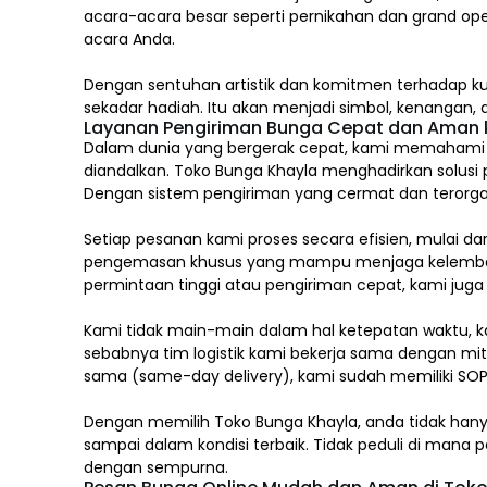
acara-acara besar seperti pernikahan dan grand op
acara Anda.
Dengan sentuhan artistik dan komitmen terhadap ku
sekadar hadiah. Itu akan menjadi simbol, kenangan
Layanan Pengiriman Bunga Cepat dan Aman k
Dalam dunia yang bergerak cepat, kami memahami ba
diandalkan. Toko Bunga Khayla menghadirkan solusi 
Dengan sistem pengiriman yang cermat dan terorgan
Setiap pesanan kami proses secara efisien, mulai d
pengemasan khusus yang mampu menjaga kelembaban
permintaan tinggi atau pengiriman cepat, kami jug
Kami tidak main-main dalam hal ketepatan waktu, k
sebabnya tim logistik kami bekerja sama dengan mitr
sama (same-day delivery), kami sudah memiliki SOP
Dengan memilih
Toko Bunga Khayla, a
nda tidak han
sampai dalam kondisi terbaik. Tidak peduli di man
dengan sempurna.