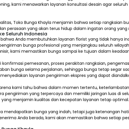
ening, kami menawarkan layanan konsultasi desain agar seluru
alitas,
Toko Bunga Khayla
menjamin bahwa setiap rangkaian bun
, dan perasaan yang akan terus hidup dalam ingatan orang yan
e Seluruh Indonesia
hwa Anda membutuhkan layanan florist yang tidak hanya indah
pengiriman bunga profesional yang menjangkau seluruh wilayah
isir, kami memastikan bunga sampai ke tujuan dalam keadaan 
ari konfirmasi pemesanan, proses perakitan rangkaian, pengem
 bunga selama perjalanan, sehingga bunga tetap segar saat
a menyediakan layanan pengiriman ekspres yang dapat diandalk
arena kami tahu bahwa dalam momen tertentu, keterlambatan s
a pengiriman yang terpercaya dan memiliki jaringan luas di sel
 yang menjamin kualitas dan kecepatan layanan tetap optimal
ya mendapatkan bunga yang indah, tetapi juga ketenangan ha
a penerima Anda berada, kami akan memastikan bahwa setiap pes