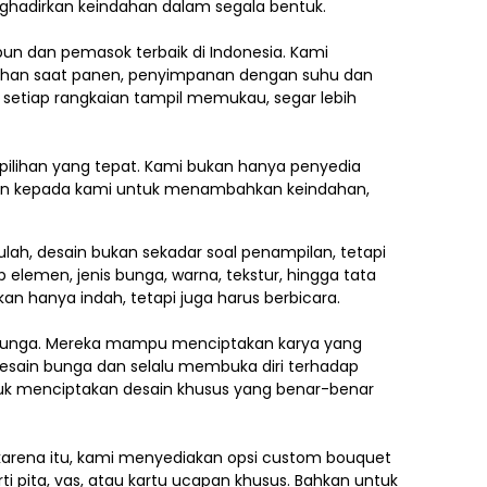
nghadirkan keindahan dalam segala bentuk.
ebun dan pemasok terbaik di Indonesia. Kami
ilihan saat panen, penyimpanan dengan suhu dan
 setiap rangkaian tampil memukau, segar lebih
pilihan yang tepat. Kami bukan hanya penyedia
kan kepada kami untuk menambahkan keindahan,
lah, desain bukan sekadar soal penampilan, tetapi
p elemen,
jenis bunga, warna, tekstur, hingga tata
an hanya indah, tetapi juga harus berbicara.
e bunga. Mereka mampu menciptakan karya yang
esain bunga dan selalu membuka diri terhadap
ntuk menciptakan desain khusus yang benar-benar
h karena itu, kami menyediakan opsi custom bouquet
i pita, vas, atau kartu ucapan khusus. Bahkan untuk