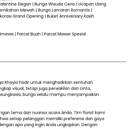
 Valentine Elegan | Bunga Wisuda Ceria | Ucapan Ulang
ernikahan Mewah | Bunga Lamaran Romantis |
orasi Grand Opening | Buket Anniversary Kasih
 Istimewa | Parcel Buah | Parcel Mawar Spesial
a Khayla hadir untuk menghadirkan sentuhan
 visual, tetapi juga perwakilan dari cinta,
a belasungkawa, bunga selalu mampu menyampaikan
gan tema dan nuansa acara Anda. Tim florist kami
ahwa setiap pelanggan memiliki preferensi dan gaya
i dengan apa yang ingin Anda ungkapkan. Dengan