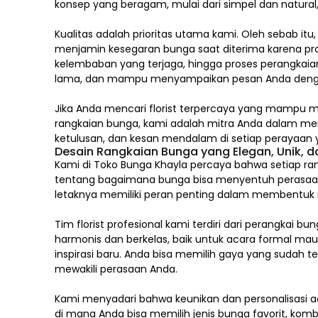
konsep yang beragam, mulai dari simpel dan natura
Kualitas adalah prioritas utama kami. Oleh sebab itu
menjamin kesegaran bunga saat diterima karena pro
kelembaban yang terjaga, hingga proses perangkaian
lama, dan mampu menyampaikan pesan Anda deng
Jika Anda mencari florist terpercaya yang mampu m
rangkaian bunga, kami adalah mitra Anda dalam m
ketulusan, dan kesan mendalam di setiap perayaan y
Desain Rangkaian Bunga yang Elegan, Unik, 
Kami di Toko Bunga Khayla percaya bahwa setiap ran
tentang bagaimana bunga bisa menyentuh perasaa
letaknya memiliki peran penting dalam membentuk mak
Tim florist profesional kami terdiri dari perang
harmonis dan berkelas, baik untuk acara formal ma
inspirasi baru. Anda bisa memilih gaya yang sudah 
mewakili perasaan Anda.
Kami menyadari bahwa keunikan dan
personalisasi
ad
di mana Anda bisa memilih jenis bunga favorit, komb