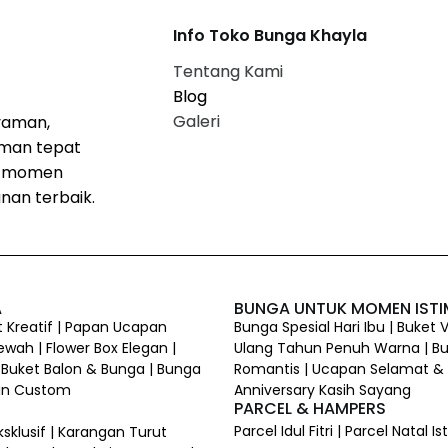
Info Toko Bunga Khayla
Tentang Kami
Blog
Galeri
yaman,
iman tepat
i momen
nan terbaik.
A
BUNGA UNTUK MOMEN IST
 Kreatif | Papan Ucapan
Bunga Spesial Hari Ibu | Buket
wah | Flower Box Elegan |
Ulang Tahun Penuh Warna | B
 Buket Balon & Bunga | Bunga
Romantis | Ucapan Selamat & S
ain Custom
Anniversary Kasih Sayang
PARCEL & HAMPERS
Parcel Idul Fitri | Parcel Natal
sklusif | Karangan Turut