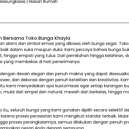
Belasungkawa | Hiasan Rumah
n Bersama Toko Bunga Khayla
 alami dan simbol emosi yang dibawa oleh bunga segar. Toko
 baik dalam suka maupun duka. Kami percaya bahwa bunga bukan
at, hingga empati yang tulus. Dari pernikahan hingga kelahiran,
 yang membekas di hati penerimanya.
dengan desain elegan dan penuh makna yang dapat disesuaik
flower, dan dekorasi dengan penuh ketelitian dan kreativitas.
 itu kami menyediakan opsi kustomisasi agar setiap karangan 
mulai dari simpel dan natural, mewah dan berkelas, hingga mo
b itu, seluruh bunga yang kami gunakan dipilih secara selektif d
arena proses perawatan kami mengikuti standar terbaik. Mulai
ga proses perangkaiannya, semua dilakukan dengan penuh profe
ampaikan pesan Anda dengan sempurna.