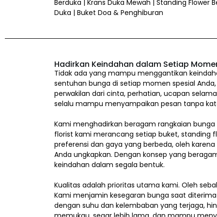
Berduka | Krans Duka Mewah | Standing Flower 
Duka | Buket Doa & Penghiburan
Hadirkan Keindahan dalam Setiap Mome
Tidak ada yang mampu menggantikan keindahan
sentuhan bunga di setiap momen spesial Anda,
perwakilan dari cinta, perhatian, ucapan selam
selalu mampu menyampaikan pesan tanpa kata
Kami menghadirkan beragam rangkaian bunga 
florist kami merancang setiap buket, standing 
preferensi dan gaya yang berbeda, oleh karena
Anda ungkapkan. Dengan konsep yang beragam, 
keindahan dalam segala bentuk.
Kualitas adalah prioritas utama kami. Oleh seba
Kami menjamin kesegaran bunga saat diterima k
dengan suhu dan kelembaban yang terjaga, hing
memukau, segar lebih lama, dan mampu meny