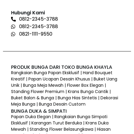
Hubungi Kami
0812-2345-3788
0812-2345-3788
0821-1111-9550
PRODUK BUNGA DARI TOKO BUNGA KHAYLA
Rangkaian Bunga Papan Eksklusif | Hand Bouquet
Kreatif | Papan Ucapan Desain Khusus | Buket Uang
Unik | Bunga Meja Mewah | Flower Box Elegan |
Standing Flower Premium | Krans Bunga Cantik |
Buket Balon & Bunga | Bunga Hias Sintetis | Dekorasi
Meja Bunga | Bunga Desain Custom
BUNGA DUKA & SIMPATI
Papan Duka Elegan | Rangkaian Bunga Simpati
Eksklusif | Karangan Turut Berduka | Krans Duka
Mewah | Standing Flower Belasungkawa | Hiasan