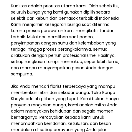
Kualitas adalah prioritas utama kami. Oleh sebab itu,
seluruh bunga yang kami gunakan dipilih secara
selektif dari kebun dan pemasok terbaik di Indonesia.
Kami menjamin kesegaran bunga saat diterima
karena proses perawatan kami mengikuti standar
terbaik. Mulai dari pemilihan saat panen,
penyimpanan dengan suhu dan kelembaban yang
terjaga, hingga proses perangkaiannya, semua
dilakukan dengan penuh profesionalisme. Hasilnya,
setiap rangkaian tampil memukau, segar lebih lama,
dan mampu menyampaikan pesan Anda dengan
sempurna.
Jika Anda mencari florist terpercaya yang mampu
memberikan lebih dari sekadar bunga, Toko Bunga
Khayla adalah pilihan yang tepat. Kami bukan hanya
penyedia rangkaian bunga, kami adalah mitra Anda
dalam merayakan kehidupan dan segala momen
berharganya. Percayakan kepada kami untuk
menambahkan keindahan, ketulusan, dan kesan
mendalam di setiap perayaan yang Anda jalani.