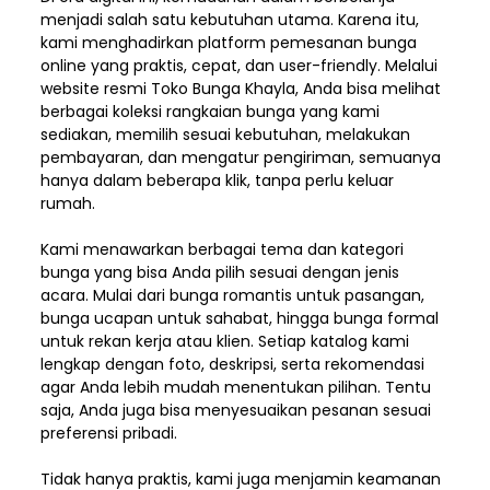
menjadi salah satu kebutuhan utama. Karena itu,
kami menghadirkan platform pemesanan bunga
online yang praktis, cepat, dan user-friendly. Melalui
website resmi Toko Bunga Khayla, Anda bisa melihat
berbagai koleksi rangkaian bunga yang kami
sediakan, memilih sesuai kebutuhan, melakukan
pembayaran, dan mengatur pengiriman,
semuanya
hanya dalam beberapa klik, tanpa perlu keluar
rumah.
Kami menawarkan berbagai tema dan kategori
bunga yang bisa Anda pilih sesuai dengan jenis
acara. Mulai dari bunga romantis untuk pasangan,
bunga ucapan untuk sahabat, hingga bunga formal
untuk rekan kerja atau klien. Setiap katalog kami
lengkap dengan foto, deskripsi, serta rekomendasi
agar Anda lebih mudah menentukan pilihan. Tentu
saja, Anda juga bisa menyesuaikan pesanan sesuai
preferensi pribadi.
Tidak hanya praktis, kami juga menjamin keamanan