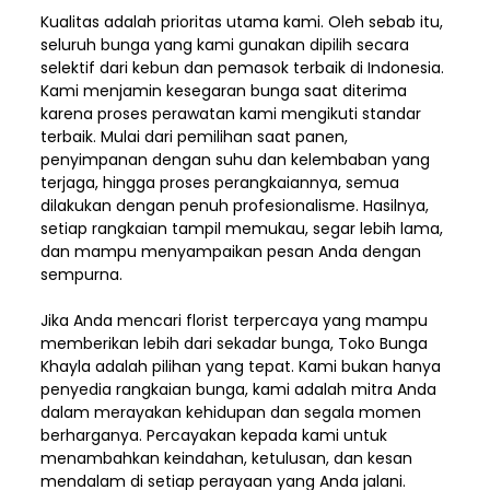
Kualitas adalah prioritas utama kami. Oleh sebab itu,
seluruh bunga yang kami gunakan dipilih secara
selektif dari kebun dan pemasok terbaik di Indonesia.
Kami menjamin kesegaran bunga saat diterima
karena proses perawatan kami mengikuti standar
terbaik. Mulai dari pemilihan saat panen,
penyimpanan dengan suhu dan kelembaban yang
terjaga, hingga proses perangkaiannya, semua
dilakukan dengan penuh profesionalisme. Hasilnya,
setiap rangkaian tampil memukau, segar lebih lama,
dan mampu menyampaikan pesan Anda dengan
sempurna.
Jika Anda mencari florist terpercaya yang mampu
memberikan lebih dari sekadar bunga, Toko Bunga
Khayla adalah pilihan yang tepat. Kami bukan hanya
penyedia rangkaian bunga, kami adalah mitra Anda
dalam merayakan kehidupan dan segala momen
berharganya. Percayakan kepada kami untuk
menambahkan keindahan, ketulusan, dan kesan
mendalam di setiap perayaan yang Anda jalani.