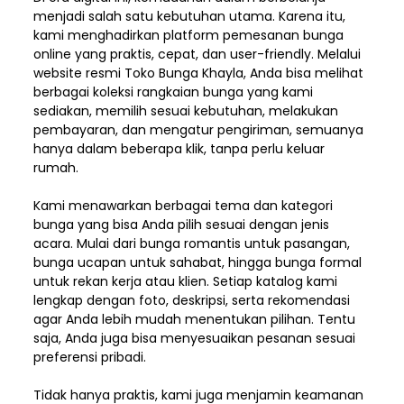
menjadi salah satu kebutuhan utama. Karena itu,
kami menghadirkan platform pemesanan bunga
online yang praktis, cepat, dan user-friendly. Melalui
website resmi Toko Bunga Khayla, Anda bisa melihat
berbagai koleksi rangkaian bunga yang kami
sediakan, memilih sesuai kebutuhan, melakukan
pembayaran, dan mengatur pengiriman,
semuanya
hanya dalam beberapa klik, tanpa perlu keluar
rumah.
Kami menawarkan berbagai tema dan kategori
bunga yang bisa Anda pilih sesuai dengan jenis
acara. Mulai dari bunga romantis untuk pasangan,
bunga ucapan untuk sahabat, hingga bunga formal
untuk rekan kerja atau klien. Setiap katalog kami
lengkap dengan foto, deskripsi, serta rekomendasi
agar Anda lebih mudah menentukan pilihan. Tentu
saja, Anda juga bisa menyesuaikan pesanan sesuai
preferensi pribadi.
Tidak hanya praktis, kami juga menjamin keamanan