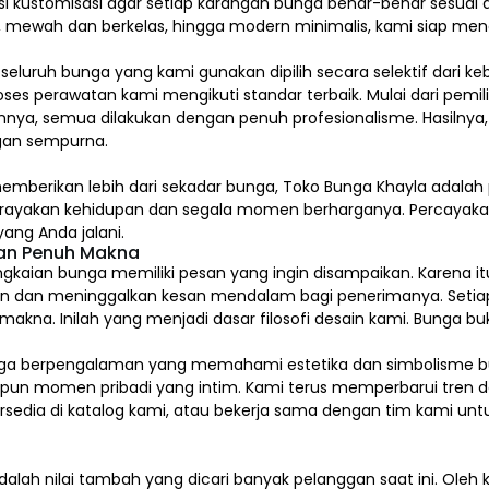
si kustomisasi agar setiap karangan bunga benar-benar sesua
l, mewah dan berkelas, hingga modern minimalis, kami siap me
, seluruh bunga yang kami gunakan dipilih secara selektif dari k
ses perawatan kami mengikuti standar terbaik. Mulai dari pem
nya, semua dilakukan dengan penuh profesionalisme. Hasilnya,
an sempurna.
emberikan lebih dari sekadar bunga, Toko Bunga Khayla adalah 
erayakan kehidupan dan segala momen berharganya. Percaya
ang Anda jalani.
dan Penuh Makna
gkaian bunga memiliki pesan yang ingin disampaikan. Karena itu
n dan meninggalkan kesan mendalam bagi penerimanya. Setia
na. Inilah yang menjadi dasar filosofi desain kami. Bunga buk
kai bunga berpengalaman yang memahami estetika dan simbolism
upun momen pribadi yang intim. Kami terus memperbarui tren d
tersedia di katalog kami, atau bekerja sama dengan tim kami u
alah nilai tambah yang dicari banyak pelanggan saat ini. Ole