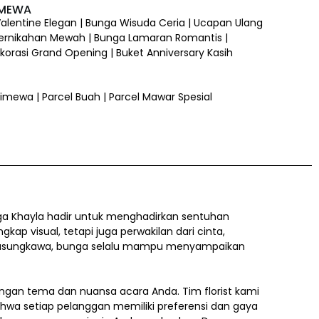
IMEWA
 Valentine Elegan | Bunga Wisuda Ceria | Ucapan Ulang
ernikahan Mewah | Bunga Lamaran Romantis |
orasi Grand Opening | Buket Anniversary Kasih
 Istimewa | Parcel Buah | Parcel Mawar Spesial
a Khayla hadir untuk menghadirkan sentuhan
 visual, tetapi juga perwakilan dari cinta,
a belasungkawa, bunga selalu mampu menyampaikan
gan tema dan nuansa acara Anda. Tim florist kami
ahwa setiap pelanggan memiliki preferensi dan gaya