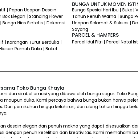
BUNGA UNTUK MOMEN IST
atif | Papan Ucapan Desain
Bunga Spesial Hari Ibu | Buket
 Box Elegan | Standing Flower
Tahun Penuh Warna | Bunga P
 Bunga Hias Sintetis | Dekorasi
Ucapan Selamat & Sukses | Dek
Sayang
PARCEL & HAMPERS
Parcel Idul Fitri | Parcel Natal
if | Karangan Turut Berduka |
 Hiasan Rumah Duka | Buket
rsama Toko Bunga Khayla
i dan simbol emosi yang dibawa oleh bunga segar. Toko Bung
a maupun duka. Kami percaya bahwa bunga bukan hanya pelengkap
us. Dari pernikahan hingga kelahiran, dari ulang tahun hingg
nya.
n desain elegan dan penuh makna yang dapat disesuaikan den
asi dengan penuh ketelitian dan kreativitas. Kami memahami b