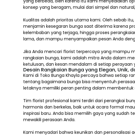
yang berbeda, oleh karena itu kami menyediakan op
konsep yang beragam, mulai dari simpel dan natura
Kualitas adalah prioritas utama kami. Oleh sebab itu
menjamin kesegaran bunga saat diterima karena pro
kelembaban yang terjaga, hingga proses perangkaian
lama, dan mampu menyampaikan pesan Anda deng
Jika Anda mencari florist terpercaya yang mampu m
rangkaian bunga, kami adalah mitra Anda dalam m
ketulusan, dan kesan mendalam di setiap perayaan y
Desain Rangkaian Bunga yang Elegan, Unik, 
Kami di Toko Bunga Khayla percaya bahwa setiap ran
tentang bagaimana bunga bisa menyentuh perasaa
letaknya memiliki peran penting dalam membentuk mak
Tim florist profesional kami terdiri dari perang
harmonis dan berkelas, baik untuk acara formal ma
inspirasi baru. Anda bisa memilih gaya yang sudah 
mewakili perasaan Anda.
Kami menyadari bahwa keunikan dan
personalisasi
ad