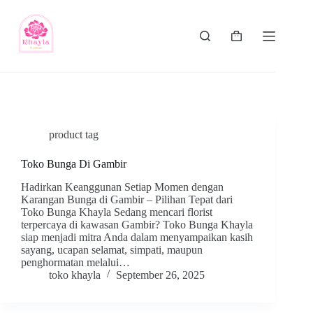
product tag
Toko Bunga Di Gambir
Hadirkan Keanggunan Setiap Momen dengan
Karangan Bunga di Gambir – Pilihan Tepat dari
Toko Bunga Khayla Sedang mencari florist
terpercaya di kawasan Gambir? Toko Bunga Khayla
siap menjadi mitra Anda dalam menyampaikan kasih
sayang, ucapan selamat, simpati, maupun
penghormatan melalui…
toko khayla
September 26, 2025