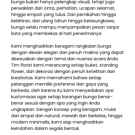
bunga bukan hanya pelengkap visual, tetapi juga
perwakilan dari cinta, perhatian, ucapan selamat,
hingga empati yang tulus. Dari pernikahan hingga
kelahiran, dari ulang tahun hingga belasungkawa,
bunga selalu mampu menyampaikan pesan tanpa
kata yang membekas di hati penerimanya.
Kami menghadirkan beragam rangkaian bunga
dengan desain elegan dan penuh makna yang dapat
disesuaikan dengan tema dan nuansa acara Anda.
Tim florist kami merancang setiap buket, standing
flower, dan dekorasi dengan penuh ketelitian dan
kreativitas. Kami memahami bahwa setiap
pelanggan memiliki preferensi dan gaya yang
berbeda, oleh karena itu kami menyediakan opsi
kustomisasi agar setiap karangan bunga benar-
benar sesuai dengan apa yang ingin Anda
ungkapkan. Dengan konsep yang beragam, mulai
dari simpel dan natural, mewah dan berkelas, hingga
modern minimalis, kami siap menghadirkan
keindahan dalam segala bentuk.