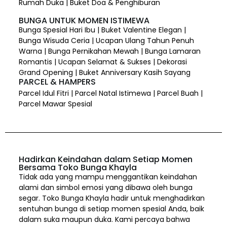
Rumah Duka | Buket Doa & Penghiburan
BUNGA UNTUK MOMEN ISTIMEWA
Bunga Spesial Hari Ibu | Buket Valentine Elegan |
Bunga Wisuda Ceria | Ucapan Ulang Tahun Penuh
Warna | Bunga Pernikahan Mewah | Bunga Lamaran
Romantis | Ucapan Selamat & Sukses | Dekorasi
Grand Opening | Buket Anniversary Kasih Sayang
PARCEL & HAMPERS
Parcel Idul Fitri | Parcel Natal Istimewa | Parcel Buah |
Parcel Mawar Spesial
Hadirkan Keindahan dalam Setiap Momen
Bersama Toko Bunga Khayla
Tidak ada yang mampu menggantikan keindahan
alami dan simbol emosi yang dibawa oleh bunga
segar. Toko Bunga Khayla hadir untuk menghadirkan
sentuhan bunga di setiap momen spesial Anda, baik
dalam suka maupun duka. Kami percaya bahwa