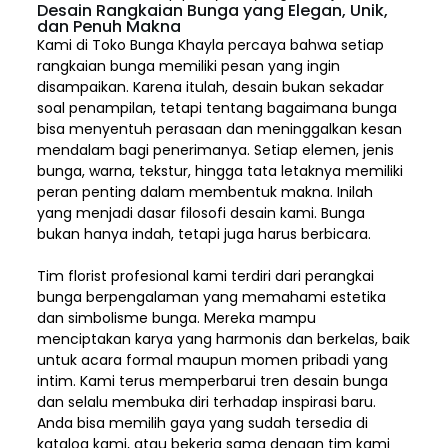
Desain Rangkaian Bunga yang Elegan, Unik,
dan Penuh Makna
Kami di Toko Bunga Khayla percaya bahwa setiap
rangkaian bunga memiliki pesan yang ingin
disampaikan. Karena itulah, desain bukan sekadar
soal penampilan, tetapi tentang bagaimana bunga
bisa menyentuh perasaan dan meninggalkan kesan
mendalam bagi penerimanya. Setiap elemen,
jenis
bunga, warna, tekstur, hingga tata letaknya memiliki
peran penting dalam membentuk makna. Inilah
yang menjadi dasar filosofi desain kami. Bunga
bukan hanya indah, tetapi juga harus berbicara.
Tim florist profesional kami terdiri dari perangkai
bunga berpengalaman yang memahami estetika
dan simbolisme bunga. Mereka mampu
menciptakan karya yang harmonis dan berkelas, baik
untuk acara formal maupun momen pribadi yang
intim. Kami terus memperbarui tren desain bunga
dan selalu membuka diri terhadap inspirasi baru.
Anda bisa memilih gaya yang sudah tersedia di
katalog kami, atau bekerja sama dengan tim kami