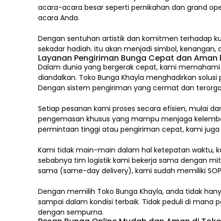
acara-acara besar seperti pernikahan dan grand op
acara Anda.
Dengan sentuhan artistik dan komitmen terhadap ku
sekadar hadiah. Itu akan menjadi simbol, kenangan
Layanan Pengiriman Bunga Cepat dan Aman k
Dalam dunia yang bergerak cepat, kami memahami ba
diandalkan. Toko Bunga Khayla menghadirkan solusi 
Dengan sistem pengiriman yang cermat dan terorgan
Setiap pesanan kami proses secara efisien, mulai d
pengemasan khusus yang mampu menjaga kelembaban
permintaan tinggi atau pengiriman cepat, kami jug
Kami tidak main-main dalam hal ketepatan waktu, k
sebabnya tim logistik kami bekerja sama dengan mitr
sama (same-day delivery), kami sudah memiliki SOP
Dengan memilih
Toko Bunga Khayla, a
nda tidak han
sampai dalam kondisi terbaik. Tidak peduli di man
dengan sempurna.