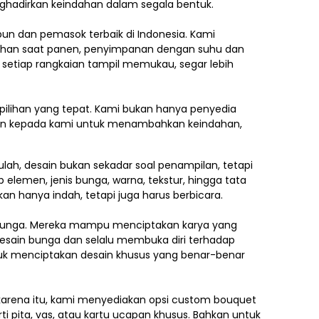
nghadirkan keindahan dalam segala bentuk.
ebun dan pemasok terbaik di Indonesia. Kami
ilihan saat panen, penyimpanan dengan suhu dan
 setiap rangkaian tampil memukau, segar lebih
pilihan yang tepat. Kami bukan hanya penyedia
kan kepada kami untuk menambahkan keindahan,
lah, desain bukan sekadar soal penampilan, tetapi
p elemen,
jenis bunga, warna, tekstur, hingga tata
an hanya indah, tetapi juga harus berbicara.
e bunga. Mereka mampu menciptakan karya yang
esain bunga dan selalu membuka diri terhadap
ntuk menciptakan desain khusus yang benar-benar
h karena itu, kami menyediakan opsi custom bouquet
i pita, vas, atau kartu ucapan khusus. Bahkan untuk