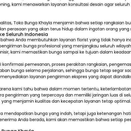
ening, kami menawarkan layanan konsultasi desain agar seluru
alitas,
Toko Bunga Khayla
menjamin bahwa setiap rangkaian bun
, dan perasaan yang akan terus hidup dalam ingatan orang yan
e Seluruh Indonesia
hwa Anda membutuhkan layanan florist yang tidak hanya indah
pengiriman bunga profesional yang menjangkau seluruh wilayah
isir, kami memastikan bunga sampai ke tujuan dalam keadaan 
ari konfirmasi pemesanan, proses perakitan rangkaian, pengem
 bunga selama perjalanan, sehingga bunga tetap segar saat
a menyediakan layanan pengiriman ekspres yang dapat diandalk
arena kami tahu bahwa dalam momen tertentu, keterlambatan s
a pengiriman yang terpercaya dan memiliki jaringan luas di sel
 yang menjamin kualitas dan kecepatan layanan tetap optimal
ya mendapatkan bunga yang indah, tetapi juga ketenangan ha
a penerima Anda berada, kami akan memastikan bahwa setiap pes