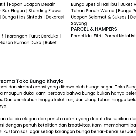
atif | Papan Ucapan Desain
Bunga Spesial Hari Ibu | Buket
 Box Elegan | Standing Flower
Tahun Penuh Warna | Bunga P
 Bunga Hias Sintetis | Dekorasi
Ucapan Selamat & Sukses | Dek
Sayang
PARCEL & HAMPERS
Parcel Idul Fitri | Parcel Natal
if | Karangan Turut Berduka |
 Hiasan Rumah Duka | Buket
rsama Toko Bunga Khayla
i dan simbol emosi yang dibawa oleh bunga segar. Toko Bung
a maupun duka. Kami percaya bahwa bunga bukan hanya pelengkap
us. Dari pernikahan hingga kelahiran, dari ulang tahun hingg
nya.
n desain elegan dan penuh makna yang dapat disesuaikan den
asi dengan penuh ketelitian dan kreativitas. Kami memahami b
si kustomisasi agar setiap karangan bunga benar-benar sesua