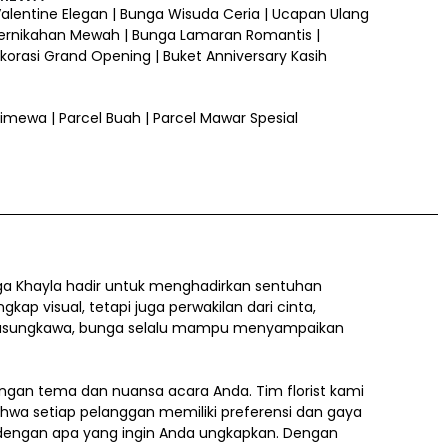
 Valentine Elegan | Bunga Wisuda Ceria | Ucapan Ulang
ernikahan Mewah | Bunga Lamaran Romantis |
orasi Grand Opening | Buket Anniversary Kasih
 Istimewa | Parcel Buah | Parcel Mawar Spesial
a Khayla hadir untuk menghadirkan sentuhan
 visual, tetapi juga perwakilan dari cinta,
a belasungkawa, bunga selalu mampu menyampaikan
gan tema dan nuansa acara Anda. Tim florist kami
ahwa setiap pelanggan memiliki preferensi dan gaya
i dengan apa yang ingin Anda ungkapkan. Dengan