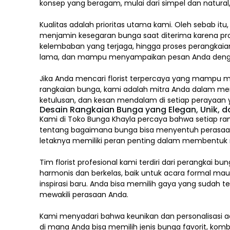
konsep yang beragam, mulai dari simpel dan natura
Kualitas adalah prioritas utama kami. Oleh sebab itu
menjamin kesegaran bunga saat diterima karena pro
kelembaban yang terjaga, hingga proses perangkaian
lama, dan mampu menyampaikan pesan Anda deng
Jika Anda mencari florist terpercaya yang mampu m
rangkaian bunga, kami adalah mitra Anda dalam m
ketulusan, dan kesan mendalam di setiap perayaan y
Desain Rangkaian Bunga yang Elegan, Unik, 
Kami di Toko Bunga Khayla percaya bahwa setiap ran
tentang bagaimana bunga bisa menyentuh perasaa
letaknya memiliki peran penting dalam membentuk mak
Tim florist profesional kami terdiri dari perang
harmonis dan berkelas, baik untuk acara formal ma
inspirasi baru. Anda bisa memilih gaya yang sudah 
mewakili perasaan Anda.
Kami menyadari bahwa keunikan dan
personalisasi
ad
di mana Anda bisa memilih jenis bunga favorit, komb