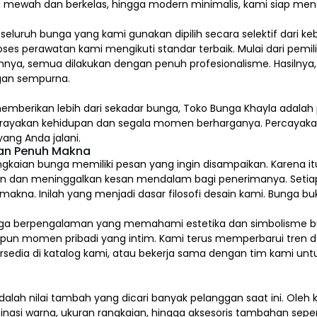
l, mewah dan berkelas, hingga modern minimalis, kami siap me
, seluruh bunga yang kami gunakan dipilih secara selektif dari k
ses perawatan kami mengikuti standar terbaik. Mulai dari pem
nya, semua dilakukan dengan penuh profesionalisme. Hasilnya,
an sempurna.
emberikan lebih dari sekadar bunga, Toko Bunga Khayla adalah 
erayakan kehidupan dan segala momen berharganya. Percaya
ang Anda jalani.
dan Penuh Makna
gkaian bunga memiliki pesan yang ingin disampaikan. Karena itu
n dan meninggalkan kesan mendalam bagi penerimanya. Setia
na. Inilah yang menjadi dasar filosofi desain kami. Bunga buk
kai bunga berpengalaman yang memahami estetika dan simbolism
upun momen pribadi yang intim. Kami terus memperbarui tren d
tersedia di katalog kami, atau bekerja sama dengan tim kami u
alah nilai tambah yang dicari banyak pelanggan saat ini. Ole
inasi warna, ukuran rangkaian, hingga aksesoris tambahan sepert