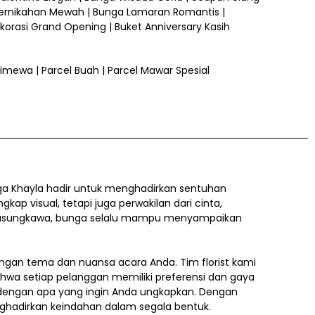
ernikahan Mewah | Bunga Lamaran Romantis |
orasi Grand Opening | Buket Anniversary Kasih
 Istimewa | Parcel Buah | Parcel Mawar Spesial
a Khayla hadir untuk menghadirkan sentuhan
 visual, tetapi juga perwakilan dari cinta,
a belasungkawa, bunga selalu mampu menyampaikan
gan tema dan nuansa acara Anda. Tim florist kami
ahwa setiap pelanggan memiliki preferensi dan gaya
i dengan apa yang ingin Anda ungkapkan. Dengan
nghadirkan keindahan dalam segala bentuk.