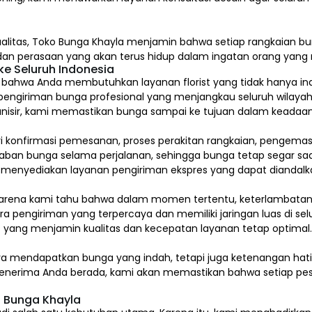
alitas,
Toko Bunga Khayla
menjamin bahwa setiap rangkaian bun
, dan perasaan yang akan terus hidup dalam ingatan orang yan
e Seluruh Indonesia
hwa Anda membutuhkan layanan florist yang tidak hanya indah
pengiriman bunga profesional yang menjangkau seluruh wilayah
isir, kami memastikan bunga sampai ke tujuan dalam keadaan 
ari konfirmasi pemesanan, proses perakitan rangkaian, pengem
 bunga selama perjalanan, sehingga bunga tetap segar saat
a menyediakan layanan pengiriman ekspres yang dapat diandalk
arena kami tahu bahwa dalam momen tertentu, keterlambatan s
a pengiriman yang terpercaya dan memiliki jaringan luas di sel
 yang menjamin kualitas dan kecepatan layanan tetap optimal
ya mendapatkan bunga yang indah, tetapi juga ketenangan ha
a penerima Anda berada, kami akan memastikan bahwa setiap pes
 Bunga Khayla