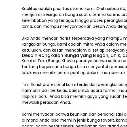
Kualitas adalah prioritas utama kami. Oleh sebab itu
menjamin kesegaran bunga saat diterima karena pro
kelembaban yang terjaga, hingga proses perangkaian
lama, dan mampu menyampaikan pesan Anda deng
Jika Anda mencari florist terpercaya yang mampu m
rangkaian bunga, kami adalah mitra Anda dalam m
ketulusan, dan kesan mendalam di setiap perayaan y
Desain Rangkaian Bunga yang Elegan, Unik, 
Kami di Toko Bunga Khayla percaya bahwa setiap ran
tentang bagaimana bunga bisa menyentuh perasaa
letaknya memiliki peran penting dalam membentuk mak
Tim florist profesional kami terdiri dari perang
harmonis dan berkelas, baik untuk acara formal ma
inspirasi baru. Anda bisa memilih gaya yang sudah 
mewakili perasaan Anda.
Kami menyadari bahwa keunikan dan
personalisasi
ad
di mana Anda bisa memilih jenis bunga favorit, komb
acara-acara besar seperti pernikahan dan grand op