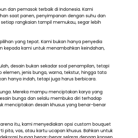
ebun dan pemasok terbaik di Indonesia. Kami
ilihan saat panen, penyimpanan dengan suhu dan
 setiap rangkaian tampil memukau, segar lebih
pilihan yang tepat. Kami bukan hanya penyedia
kan kepada kami untuk menambahkan keindahan,
lah, desain bukan sekadar soal penampilan, tetapi
p elemen,
jenis bunga, warna, tekstur, hingga tata
an hanya indah, tetapi juga harus berbicara.
e bunga. Mereka mampu menciptakan karya yang
esain bunga dan selalu membuka diri terhadap
ntuk menciptakan desain khusus yang benar-benar
h karena itu, kami menyediakan opsi custom bouquet
i pita, vas, atau kartu ucapan khusus. Bahkan untuk
h dekorasi bunga benar-benar selaras dengan konsep