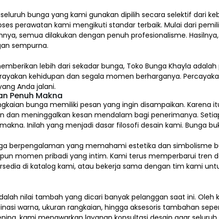
, seluruh bunga yang kami gunakan dipilih secara selektif dari k
ses perawatan kami mengikuti standar terbaik. Mulai dari pem
nya, semua dilakukan dengan penuh profesionalisme. Hasilnya,
an sempurna.
emberikan lebih dari sekadar bunga, Toko Bunga Khayla adalah 
erayakan kehidupan dan segala momen berharganya. Percaya
ang Anda jalani.
dan Penuh Makna
gkaian bunga memiliki pesan yang ingin disampaikan. Karena itu
n dan meninggalkan kesan mendalam bagi penerimanya. Setia
na. Inilah yang menjadi dasar filosofi desain kami. Bunga buk
kai bunga berpengalaman yang memahami estetika dan simbolism
upun momen pribadi yang intim. Kami terus memperbarui tren d
tersedia di katalog kami, atau bekerja sama dengan tim kami u
alah nilai tambah yang dicari banyak pelanggan saat ini. Ole
inasi warna, ukuran rangkaian, hingga aksesoris tambahan sepert
ening, kami menawarkan layanan konsultasi desain agar seluru