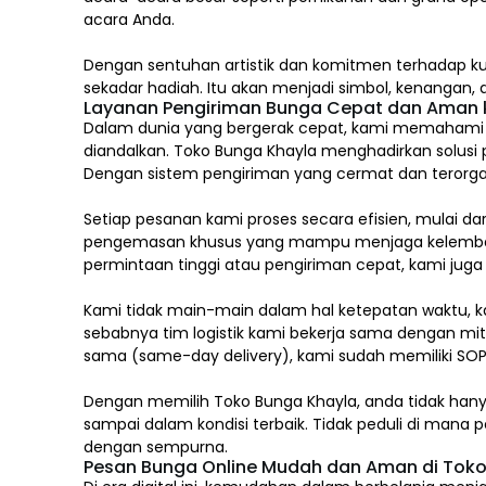
acara Anda.
Dengan sentuhan artistik dan komitmen terhadap ku
sekadar hadiah. Itu akan menjadi simbol, kenangan
Layanan Pengiriman Bunga Cepat dan Aman k
Dalam dunia yang bergerak cepat, kami memahami ba
diandalkan. Toko Bunga Khayla menghadirkan solusi 
Dengan sistem pengiriman yang cermat dan terorgan
Setiap pesanan kami proses secara efisien, mulai d
pengemasan khusus yang mampu menjaga kelembaban
permintaan tinggi atau pengiriman cepat, kami jug
Kami tidak main-main dalam hal ketepatan waktu, k
sebabnya tim logistik kami bekerja sama dengan mitr
sama (same-day delivery), kami sudah memiliki SOP
Dengan memilih
Toko Bunga Khayla, a
nda tidak han
sampai dalam kondisi terbaik. Tidak peduli di man
dengan sempurna.
Pesan Bunga Online Mudah dan Aman di Toko