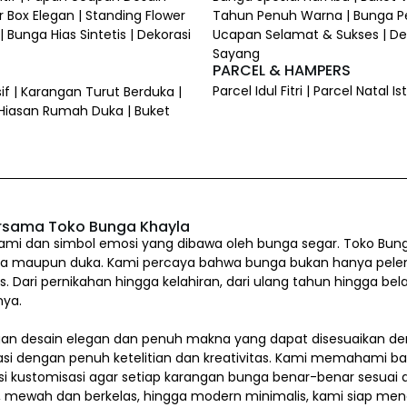
 Box Elegan | Standing Flower
Tahun Penuh Warna | Bunga P
 Bunga Hias Sintetis | Dekorasi
Ucapan Selamat & Sukses | Dek
Sayang
PARCEL & HAMPERS
Parcel Idul Fitri | Parcel Natal
if | Karangan Turut Berduka |
 Hiasan Rumah Duka | Buket
rsama Toko Bunga Khayla
i dan simbol emosi yang dibawa oleh bunga segar. Toko Bung
a maupun duka. Kami percaya bahwa bunga bukan hanya pelengkap
us. Dari pernikahan hingga kelahiran, dari ulang tahun hingg
nya.
n desain elegan dan penuh makna yang dapat disesuaikan den
asi dengan penuh ketelitian dan kreativitas. Kami memahami b
si kustomisasi agar setiap karangan bunga benar-benar sesua
l, mewah dan berkelas, hingga modern minimalis, kami siap me