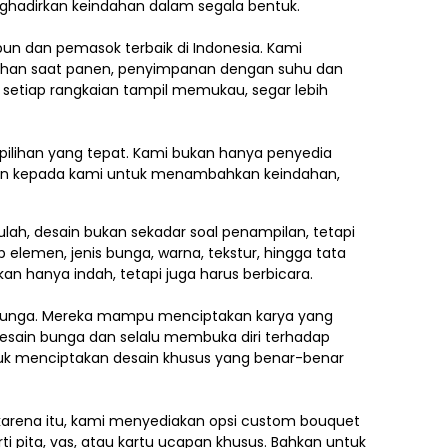
nghadirkan keindahan dalam segala bentuk.
ebun dan pemasok terbaik di Indonesia. Kami
ilihan saat panen, penyimpanan dengan suhu dan
 setiap rangkaian tampil memukau, segar lebih
pilihan yang tepat. Kami bukan hanya penyedia
kan kepada kami untuk menambahkan keindahan,
lah, desain bukan sekadar soal penampilan, tetapi
p elemen,
jenis bunga, warna, tekstur, hingga tata
an hanya indah, tetapi juga harus berbicara.
e bunga. Mereka mampu menciptakan karya yang
esain bunga dan selalu membuka diri terhadap
ntuk menciptakan desain khusus yang benar-benar
h karena itu, kami menyediakan opsi custom bouquet
i pita, vas, atau kartu ucapan khusus. Bahkan untuk