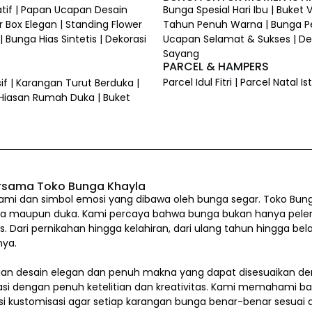
atif | Papan Ucapan Desain
Bunga Spesial Hari Ibu | Buket
 Box Elegan | Standing Flower
Tahun Penuh Warna | Bunga P
 Bunga Hias Sintetis | Dekorasi
Ucapan Selamat & Sukses | Dek
Sayang
PARCEL & HAMPERS
Parcel Idul Fitri | Parcel Natal
if | Karangan Turut Berduka |
 Hiasan Rumah Duka | Buket
rsama Toko Bunga Khayla
i dan simbol emosi yang dibawa oleh bunga segar. Toko Bung
a maupun duka. Kami percaya bahwa bunga bukan hanya pelengkap
us. Dari pernikahan hingga kelahiran, dari ulang tahun hingg
nya.
n desain elegan dan penuh makna yang dapat disesuaikan den
asi dengan penuh ketelitian dan kreativitas. Kami memahami b
si kustomisasi agar setiap karangan bunga benar-benar sesua