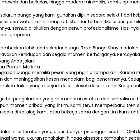
l, mewah dan berkelas, hingga modern minimalis, kami siap me
, seluruh bunga yang kami gunakan dipilih secara selektif dari k
ses perawatan kami mengikuti standar terbaik. Mulai dari pem
nya, semua dilakukan dengan penuh profesionalisme. Hasilnya,
an sempurna.
emberikan lebih dari sekadar bunga, Toko Bunga Khayla adalah 
erayakan kehidupan dan segala momen berharganya. Percaya
ang Anda jalani.
dan Penuh Makna
gkaian bunga memiliki pesan yang ingin disampaikan. Karena itu
n dan meninggalkan kesan mendalam bagi penerimanya. Setia
na. Inilah yang menjadi dasar filosofi desain kami. Bunga buk
kai bunga berpengalaman yang memahami estetika dan simbolism
upun momen pribadi yang intim. Kami terus memperbarui tren d
tersedia di katalog kami, atau bekerja sama dengan tim kami u
alah nilai tambah yang dicari banyak pelanggan saat ini. Ole
inasi warna, ukuran rangkaian, hingga aksesoris tambahan sepert