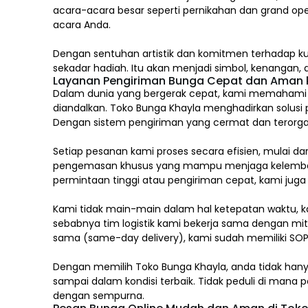
acara-acara besar seperti pernikahan dan grand op
acara Anda.
Dengan sentuhan artistik dan komitmen terhadap ku
sekadar hadiah. Itu akan menjadi simbol, kenangan
Layanan Pengiriman Bunga Cepat dan Aman k
Dalam dunia yang bergerak cepat, kami memahami ba
diandalkan. Toko Bunga Khayla menghadirkan solusi 
Dengan sistem pengiriman yang cermat dan terorgan
Setiap pesanan kami proses secara efisien, mulai d
pengemasan khusus yang mampu menjaga kelembaban
permintaan tinggi atau pengiriman cepat, kami jug
Kami tidak main-main dalam hal ketepatan waktu, k
sebabnya tim logistik kami bekerja sama dengan mitr
sama (same-day delivery), kami sudah memiliki SOP
Dengan memilih
Toko Bunga Khayla, a
nda tidak han
sampai dalam kondisi terbaik. Tidak peduli di man
dengan sempurna.