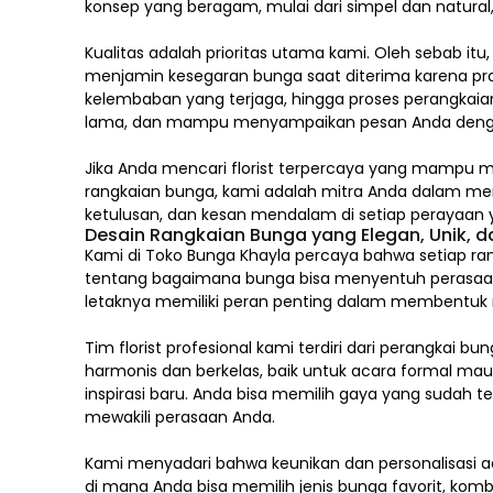
konsep yang beragam, mulai dari simpel dan natura
Kualitas adalah prioritas utama kami. Oleh sebab itu
menjamin kesegaran bunga saat diterima karena pro
kelembaban yang terjaga, hingga proses perangkaian
lama, dan mampu menyampaikan pesan Anda deng
Jika Anda mencari florist terpercaya yang mampu m
rangkaian bunga, kami adalah mitra Anda dalam m
ketulusan, dan kesan mendalam di setiap perayaan y
Desain Rangkaian Bunga yang Elegan, Unik, 
Kami di Toko Bunga Khayla percaya bahwa setiap ran
tentang bagaimana bunga bisa menyentuh perasaa
letaknya memiliki peran penting dalam membentuk mak
Tim florist profesional kami terdiri dari perang
harmonis dan berkelas, baik untuk acara formal ma
inspirasi baru. Anda bisa memilih gaya yang sudah 
mewakili perasaan Anda.
Kami menyadari bahwa keunikan dan
personalisasi
ad
di mana Anda bisa memilih jenis bunga favorit, komb