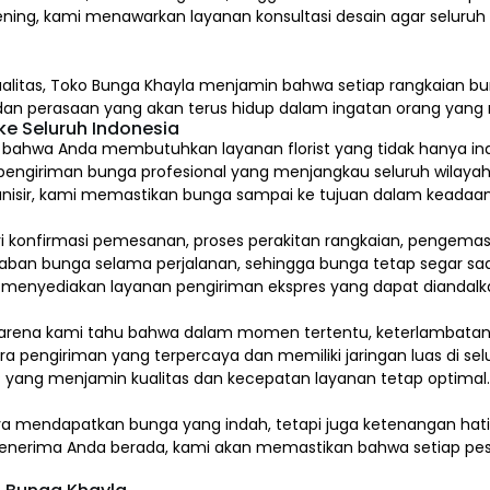
ening, kami menawarkan layanan konsultasi desain agar seluru
alitas,
Toko Bunga Khayla
menjamin bahwa setiap rangkaian bun
, dan perasaan yang akan terus hidup dalam ingatan orang yan
e Seluruh Indonesia
hwa Anda membutuhkan layanan florist yang tidak hanya indah
pengiriman bunga profesional yang menjangkau seluruh wilayah
isir, kami memastikan bunga sampai ke tujuan dalam keadaan 
ari konfirmasi pemesanan, proses perakitan rangkaian, pengem
 bunga selama perjalanan, sehingga bunga tetap segar saat
a menyediakan layanan pengiriman ekspres yang dapat diandalk
arena kami tahu bahwa dalam momen tertentu, keterlambatan s
a pengiriman yang terpercaya dan memiliki jaringan luas di sel
 yang menjamin kualitas dan kecepatan layanan tetap optimal
ya mendapatkan bunga yang indah, tetapi juga ketenangan ha
a penerima Anda berada, kami akan memastikan bahwa setiap pes