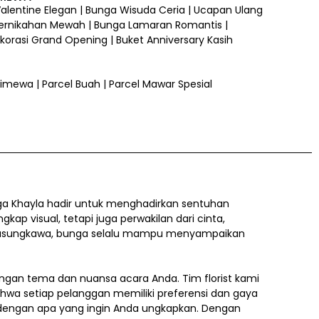
 Valentine Elegan | Bunga Wisuda Ceria | Ucapan Ulang
ernikahan Mewah | Bunga Lamaran Romantis |
orasi Grand Opening | Buket Anniversary Kasih
 Istimewa | Parcel Buah | Parcel Mawar Spesial
a Khayla hadir untuk menghadirkan sentuhan
 visual, tetapi juga perwakilan dari cinta,
a belasungkawa, bunga selalu mampu menyampaikan
gan tema dan nuansa acara Anda. Tim florist kami
ahwa setiap pelanggan memiliki preferensi dan gaya
i dengan apa yang ingin Anda ungkapkan. Dengan