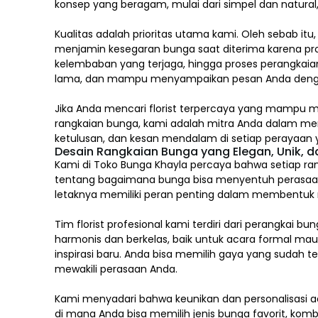
konsep yang beragam, mulai dari simpel dan natura
Kualitas adalah prioritas utama kami. Oleh sebab itu
menjamin kesegaran bunga saat diterima karena pro
kelembaban yang terjaga, hingga proses perangkaian
lama, dan mampu menyampaikan pesan Anda deng
Jika Anda mencari florist terpercaya yang mampu m
rangkaian bunga, kami adalah mitra Anda dalam m
ketulusan, dan kesan mendalam di setiap perayaan y
Desain Rangkaian Bunga yang Elegan, Unik, 
Kami di Toko Bunga Khayla percaya bahwa setiap ran
tentang bagaimana bunga bisa menyentuh perasaa
letaknya memiliki peran penting dalam membentuk mak
Tim florist profesional kami terdiri dari perang
harmonis dan berkelas, baik untuk acara formal ma
inspirasi baru. Anda bisa memilih gaya yang sudah 
mewakili perasaan Anda.
Kami menyadari bahwa keunikan dan
personalisasi
ad
di mana Anda bisa memilih jenis bunga favorit, komb