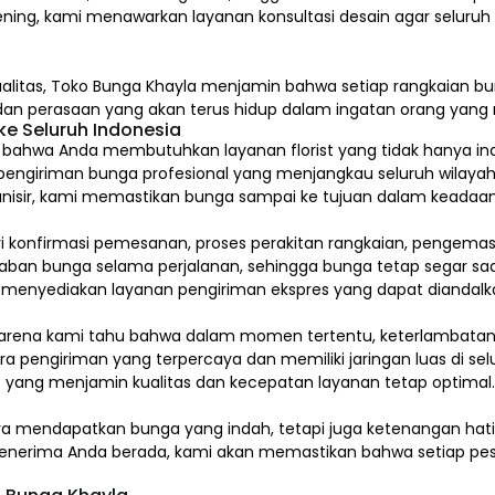
ening, kami menawarkan layanan konsultasi desain agar seluru
alitas,
Toko Bunga Khayla
menjamin bahwa setiap rangkaian bun
, dan perasaan yang akan terus hidup dalam ingatan orang yan
e Seluruh Indonesia
hwa Anda membutuhkan layanan florist yang tidak hanya indah
pengiriman bunga profesional yang menjangkau seluruh wilayah
isir, kami memastikan bunga sampai ke tujuan dalam keadaan 
ari konfirmasi pemesanan, proses perakitan rangkaian, pengem
 bunga selama perjalanan, sehingga bunga tetap segar saat
a menyediakan layanan pengiriman ekspres yang dapat diandalk
arena kami tahu bahwa dalam momen tertentu, keterlambatan s
a pengiriman yang terpercaya dan memiliki jaringan luas di sel
 yang menjamin kualitas dan kecepatan layanan tetap optimal
ya mendapatkan bunga yang indah, tetapi juga ketenangan ha
a penerima Anda berada, kami akan memastikan bahwa setiap pes