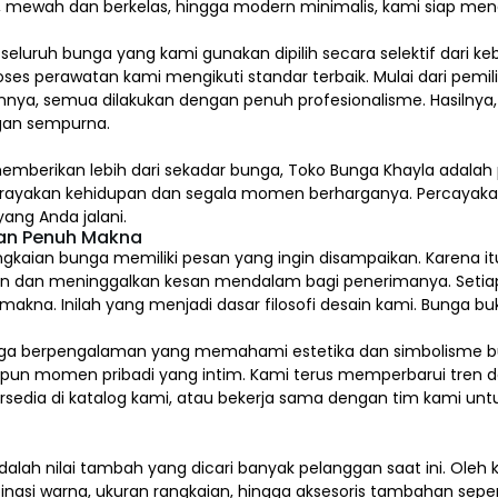
l, mewah dan berkelas, hingga modern minimalis, kami siap me
, seluruh bunga yang kami gunakan dipilih secara selektif dari k
ses perawatan kami mengikuti standar terbaik. Mulai dari pem
nya, semua dilakukan dengan penuh profesionalisme. Hasilnya,
an sempurna.
emberikan lebih dari sekadar bunga, Toko Bunga Khayla adalah 
erayakan kehidupan dan segala momen berharganya. Percaya
ang Anda jalani.
dan Penuh Makna
gkaian bunga memiliki pesan yang ingin disampaikan. Karena itu
n dan meninggalkan kesan mendalam bagi penerimanya. Setia
na. Inilah yang menjadi dasar filosofi desain kami. Bunga buk
kai bunga berpengalaman yang memahami estetika dan simbolism
upun momen pribadi yang intim. Kami terus memperbarui tren d
tersedia di katalog kami, atau bekerja sama dengan tim kami u
alah nilai tambah yang dicari banyak pelanggan saat ini. Ole
inasi warna, ukuran rangkaian, hingga aksesoris tambahan sepert