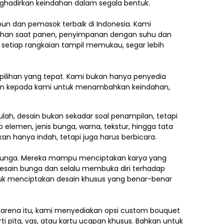
nghadirkan keindahan dalam segala bentuk.
ebun dan pemasok terbaik di Indonesia. Kami
ilihan saat panen, penyimpanan dengan suhu dan
 setiap rangkaian tampil memukau, segar lebih
pilihan yang tepat. Kami bukan hanya penyedia
kan kepada kami untuk menambahkan keindahan,
lah, desain bukan sekadar soal penampilan, tetapi
p elemen,
jenis bunga, warna, tekstur, hingga tata
an hanya indah, tetapi juga harus berbicara.
e bunga. Mereka mampu menciptakan karya yang
esain bunga dan selalu membuka diri terhadap
ntuk menciptakan desain khusus yang benar-benar
h karena itu, kami menyediakan opsi custom bouquet
i pita, vas, atau kartu ucapan khusus. Bahkan untuk