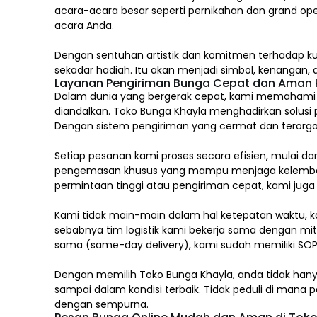
acara-acara besar seperti pernikahan dan grand op
acara Anda.
Dengan sentuhan artistik dan komitmen terhadap ku
sekadar hadiah. Itu akan menjadi simbol, kenangan
Layanan Pengiriman Bunga Cepat dan Aman k
Dalam dunia yang bergerak cepat, kami memahami ba
diandalkan. Toko Bunga Khayla menghadirkan solusi 
Dengan sistem pengiriman yang cermat dan terorgan
Setiap pesanan kami proses secara efisien, mulai d
pengemasan khusus yang mampu menjaga kelembaban
permintaan tinggi atau pengiriman cepat, kami jug
Kami tidak main-main dalam hal ketepatan waktu, k
sebabnya tim logistik kami bekerja sama dengan mitr
sama (same-day delivery), kami sudah memiliki SOP
Dengan memilih
Toko Bunga Khayla, a
nda tidak han
sampai dalam kondisi terbaik. Tidak peduli di man
dengan sempurna.