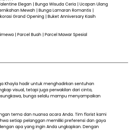
 Valentine Elegan | Bunga Wisuda Ceria | Ucapan Ulang
ernikahan Mewah | Bunga Lamaran Romantis |
orasi Grand Opening | Buket Anniversary Kasih
 Istimewa | Parcel Buah | Parcel Mawar Spesial
a Khayla hadir untuk menghadirkan sentuhan
 visual, tetapi juga perwakilan dari cinta,
a belasungkawa, bunga selalu mampu menyampaikan
gan tema dan nuansa acara Anda. Tim florist kami
ahwa setiap pelanggan memiliki preferensi dan gaya
i dengan apa yang ingin Anda ungkapkan. Dengan