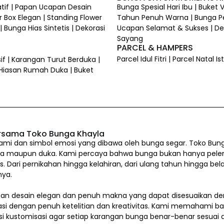
atif | Papan Ucapan Desain
Bunga Spesial Hari Ibu | Buket
 Box Elegan | Standing Flower
Tahun Penuh Warna | Bunga P
 Bunga Hias Sintetis | Dekorasi
Ucapan Selamat & Sukses | Dek
Sayang
PARCEL & HAMPERS
Parcel Idul Fitri | Parcel Natal
if | Karangan Turut Berduka |
 Hiasan Rumah Duka | Buket
rsama Toko Bunga Khayla
i dan simbol emosi yang dibawa oleh bunga segar. Toko Bung
a maupun duka. Kami percaya bahwa bunga bukan hanya pelengkap
us. Dari pernikahan hingga kelahiran, dari ulang tahun hingg
nya.
n desain elegan dan penuh makna yang dapat disesuaikan den
asi dengan penuh ketelitian dan kreativitas. Kami memahami b
si kustomisasi agar setiap karangan bunga benar-benar sesua