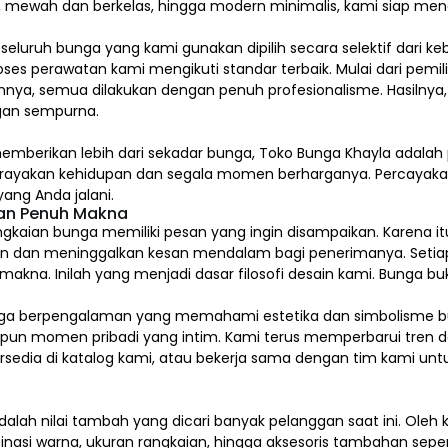
l, mewah dan berkelas, hingga modern minimalis, kami siap me
, seluruh bunga yang kami gunakan dipilih secara selektif dari k
ses perawatan kami mengikuti standar terbaik. Mulai dari pem
nya, semua dilakukan dengan penuh profesionalisme. Hasilnya,
an sempurna.
emberikan lebih dari sekadar bunga, Toko Bunga Khayla adalah 
erayakan kehidupan dan segala momen berharganya. Percaya
ang Anda jalani.
dan Penuh Makna
gkaian bunga memiliki pesan yang ingin disampaikan. Karena itu
n dan meninggalkan kesan mendalam bagi penerimanya. Setia
na. Inilah yang menjadi dasar filosofi desain kami. Bunga buk
kai bunga berpengalaman yang memahami estetika dan simbolism
upun momen pribadi yang intim. Kami terus memperbarui tren d
tersedia di katalog kami, atau bekerja sama dengan tim kami u
alah nilai tambah yang dicari banyak pelanggan saat ini. Ole
inasi warna, ukuran rangkaian, hingga aksesoris tambahan sepert