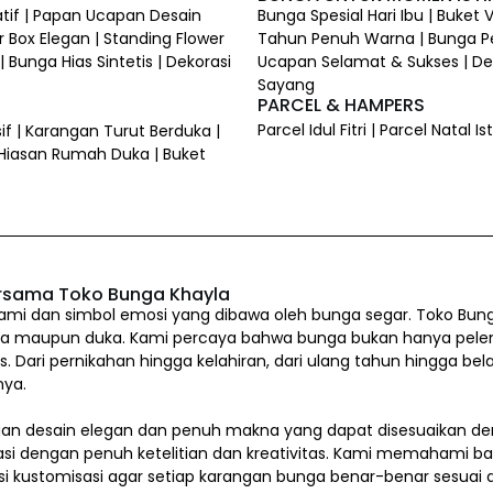
atif | Papan Ucapan Desain
Bunga Spesial Hari Ibu | Buket
 Box Elegan | Standing Flower
Tahun Penuh Warna | Bunga P
 Bunga Hias Sintetis | Dekorasi
Ucapan Selamat & Sukses | Dek
Sayang
PARCEL & HAMPERS
Parcel Idul Fitri | Parcel Natal
if | Karangan Turut Berduka |
 Hiasan Rumah Duka | Buket
rsama Toko Bunga Khayla
i dan simbol emosi yang dibawa oleh bunga segar. Toko Bung
a maupun duka. Kami percaya bahwa bunga bukan hanya pelengkap
us. Dari pernikahan hingga kelahiran, dari ulang tahun hingg
nya.
n desain elegan dan penuh makna yang dapat disesuaikan den
asi dengan penuh ketelitian dan kreativitas. Kami memahami b
si kustomisasi agar setiap karangan bunga benar-benar sesua