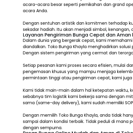
acara-acara besar seperti pernikahan dan grand op
acara Anda.
Dengan sentuhan artistik dan komitmen terhadap ku
sekadar hadiah. Itu akan menjadi simbol, kenangan
Layanan Pengiriman Bunga Cepat dan Aman k
Dalam dunia yang bergerak cepat, kami memahami ba
diandalkan. Toko Bunga Khayla menghadirkan solusi 
Dengan sistem pengiriman yang cermat dan terorgan
Setiap pesanan kami proses secara efisien, mulai d
pengemasan khusus yang mampu menjaga kelembaban
permintaan tinggi atau pengiriman cepat, kami jug
Kami tidak main-main dalam hal ketepatan waktu, k
sebabnya tim logistik kami bekerja sama dengan mitr
sama (same-day delivery), kami sudah memiliki SOP
Dengan memilih
Toko Bunga Khayla, a
nda tidak han
sampai dalam kondisi terbaik. Tidak peduli di man
dengan sempurna.