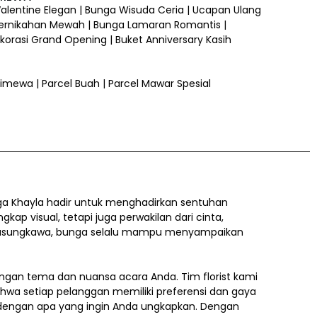
 Valentine Elegan | Bunga Wisuda Ceria | Ucapan Ulang
ernikahan Mewah | Bunga Lamaran Romantis |
orasi Grand Opening | Buket Anniversary Kasih
 Istimewa | Parcel Buah | Parcel Mawar Spesial
a Khayla hadir untuk menghadirkan sentuhan
 visual, tetapi juga perwakilan dari cinta,
a belasungkawa, bunga selalu mampu menyampaikan
gan tema dan nuansa acara Anda. Tim florist kami
ahwa setiap pelanggan memiliki preferensi dan gaya
i dengan apa yang ingin Anda ungkapkan. Dengan