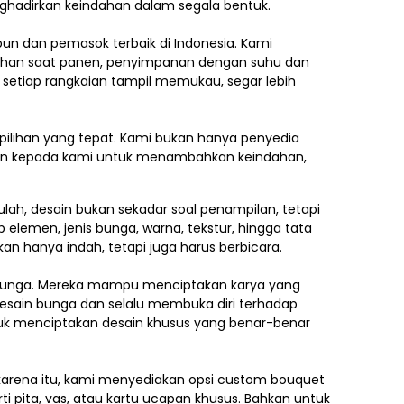
nghadirkan keindahan dalam segala bentuk.
ebun dan pemasok terbaik di Indonesia. Kami
ilihan saat panen, penyimpanan dengan suhu dan
 setiap rangkaian tampil memukau, segar lebih
pilihan yang tepat. Kami bukan hanya penyedia
kan kepada kami untuk menambahkan keindahan,
lah, desain bukan sekadar soal penampilan, tetapi
p elemen,
jenis bunga, warna, tekstur, hingga tata
an hanya indah, tetapi juga harus berbicara.
e bunga. Mereka mampu menciptakan karya yang
esain bunga dan selalu membuka diri terhadap
ntuk menciptakan desain khusus yang benar-benar
h karena itu, kami menyediakan opsi custom bouquet
i pita, vas, atau kartu ucapan khusus. Bahkan untuk