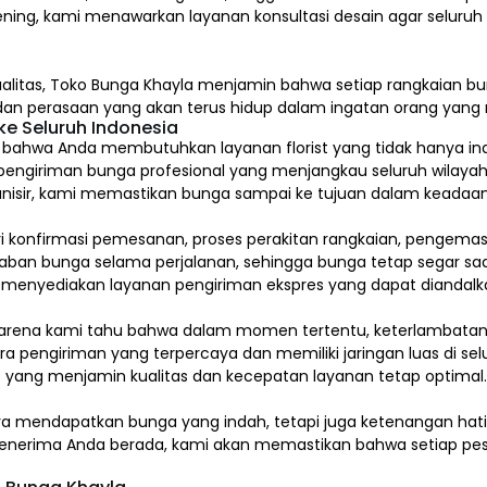
ening, kami menawarkan layanan konsultasi desain agar seluru
alitas,
Toko Bunga Khayla
menjamin bahwa setiap rangkaian bun
, dan perasaan yang akan terus hidup dalam ingatan orang yan
e Seluruh Indonesia
hwa Anda membutuhkan layanan florist yang tidak hanya indah
pengiriman bunga profesional yang menjangkau seluruh wilayah
isir, kami memastikan bunga sampai ke tujuan dalam keadaan 
ari konfirmasi pemesanan, proses perakitan rangkaian, pengem
 bunga selama perjalanan, sehingga bunga tetap segar saat
a menyediakan layanan pengiriman ekspres yang dapat diandalk
arena kami tahu bahwa dalam momen tertentu, keterlambatan s
a pengiriman yang terpercaya dan memiliki jaringan luas di sel
 yang menjamin kualitas dan kecepatan layanan tetap optimal
ya mendapatkan bunga yang indah, tetapi juga ketenangan ha
a penerima Anda berada, kami akan memastikan bahwa setiap pes