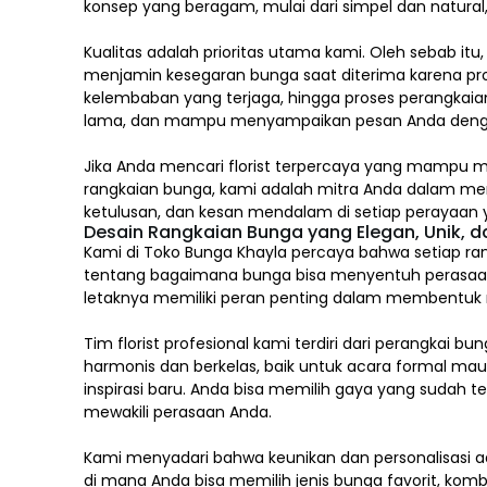
konsep yang beragam, mulai dari simpel dan natura
Kualitas adalah prioritas utama kami. Oleh sebab itu
menjamin kesegaran bunga saat diterima karena pro
kelembaban yang terjaga, hingga proses perangkaian
lama, dan mampu menyampaikan pesan Anda deng
Jika Anda mencari florist terpercaya yang mampu m
rangkaian bunga, kami adalah mitra Anda dalam m
ketulusan, dan kesan mendalam di setiap perayaan y
Desain Rangkaian Bunga yang Elegan, Unik, 
Kami di Toko Bunga Khayla percaya bahwa setiap ran
tentang bagaimana bunga bisa menyentuh perasaa
letaknya memiliki peran penting dalam membentuk mak
Tim florist profesional kami terdiri dari perang
harmonis dan berkelas, baik untuk acara formal ma
inspirasi baru. Anda bisa memilih gaya yang sudah 
mewakili perasaan Anda.
Kami menyadari bahwa keunikan dan
personalisasi
ad
di mana Anda bisa memilih jenis bunga favorit, komb