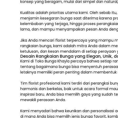
konsep yang beragam, mulai dari simpel dan natura
Kualitas adalah prioritas utama kami. Oleh sebab itu
menjamin kesegaran bunga saat diterima karena pro
kelembaban yang terjaga, hingga proses perangkaian
lama, dan mampu menyampaikan pesan Anda deng
Jika Anda mencari florist terpercaya yang mampu m
rangkaian bunga, kami adalah mitra Anda dalam m
ketulusan, dan kesan mendalam di setiap perayaan y
Desain Rangkaian Bunga yang Elegan, Unik, 
Kami di Toko Bunga Khayla percaya bahwa setiap ran
tentang bagaimana bunga bisa menyentuh perasaa
letaknya memiliki peran penting dalam membentuk mak
Tim florist profesional kami terdiri dari perang
harmonis dan berkelas, baik untuk acara formal ma
inspirasi baru. Anda bisa memilih gaya yang sudah 
mewakili perasaan Anda.
Kami menyadari bahwa keunikan dan
personalisasi
ad
di mana Anda bisa memilih jenis bunga favorit, komb