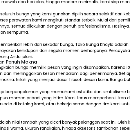
l, mewah dan berkelas, hingga modern minimalis, kami siap me
, seluruh bunga yang kami gunakan dipilih secara selektif dari k
ses perawatan kami mengikuti standar terbaik. Mulai dari pem
nya, semua dilakukan dengan penuh profesionalisme. Hasilnya,
an sempurna.
emberikan lebih dari sekadar bunga, Toko Bunga Khayla adalah 
erayakan kehidupan dan segala momen berharganya. Percaya
ang Anda jalani.
dan Penuh Makna
gkaian bunga memiliki pesan yang ingin disampaikan. Karena itu
n dan meninggalkan kesan mendalam bagi penerimanya. Setia
na. Inilah yang menjadi dasar filosofi desain kami. Bunga buk
kai bunga berpengalaman yang memahami estetika dan simbolism
upun momen pribadi yang intim. Kami terus memperbarui tren d
tersedia di katalog kami, atau bekerja sama dengan tim kami u
alah nilai tambah yang dicari banyak pelanggan saat ini. Ole
inasi warna, ukuran rangkaian, hingga aksesoris tambahan sepert