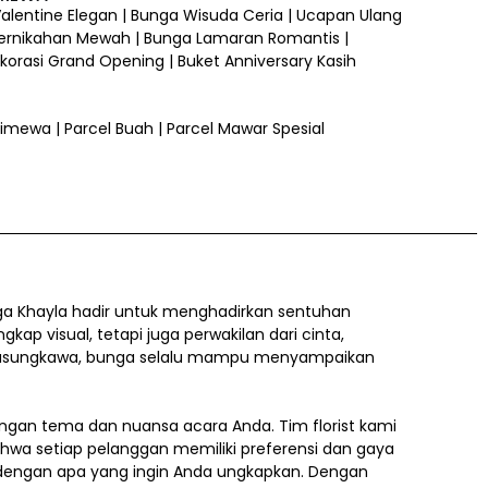
 Valentine Elegan | Bunga Wisuda Ceria | Ucapan Ulang
ernikahan Mewah | Bunga Lamaran Romantis |
orasi Grand Opening | Buket Anniversary Kasih
 Istimewa | Parcel Buah | Parcel Mawar Spesial
a Khayla hadir untuk menghadirkan sentuhan
 visual, tetapi juga perwakilan dari cinta,
a belasungkawa, bunga selalu mampu menyampaikan
gan tema dan nuansa acara Anda. Tim florist kami
ahwa setiap pelanggan memiliki preferensi dan gaya
i dengan apa yang ingin Anda ungkapkan. Dengan