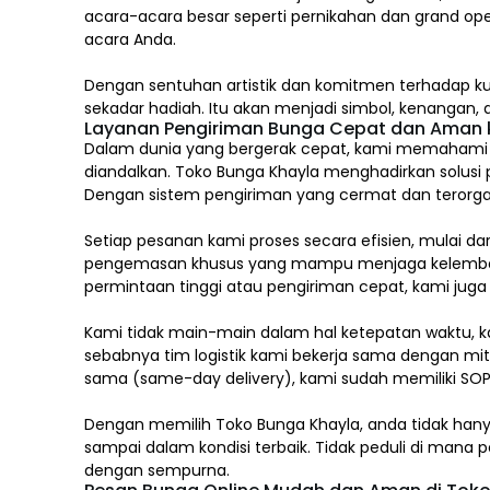
acara-acara besar seperti pernikahan dan grand op
acara Anda.
Dengan sentuhan artistik dan komitmen terhadap ku
sekadar hadiah. Itu akan menjadi simbol, kenangan
Layanan Pengiriman Bunga Cepat dan Aman k
Dalam dunia yang bergerak cepat, kami memahami ba
diandalkan. Toko Bunga Khayla menghadirkan solusi 
Dengan sistem pengiriman yang cermat dan terorgan
Setiap pesanan kami proses secara efisien, mulai d
pengemasan khusus yang mampu menjaga kelembaban
permintaan tinggi atau pengiriman cepat, kami jug
Kami tidak main-main dalam hal ketepatan waktu, k
sebabnya tim logistik kami bekerja sama dengan mitr
sama (same-day delivery), kami sudah memiliki SOP
Dengan memilih
Toko Bunga Khayla, a
nda tidak han
sampai dalam kondisi terbaik. Tidak peduli di man
dengan sempurna.