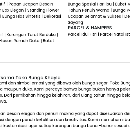
atif | Papan Ucapan Desain
Bunga Spesial Hari Ibu | Buket
 Box Elegan | Standing Flower
Tahun Penuh Warna | Bunga P
 Bunga Hias Sintetis | Dekorasi
Ucapan Selamat & Sukses | Dek
Sayang
PARCEL & HAMPERS
Parcel Idul Fitri | Parcel Natal
if | Karangan Turut Berduka |
 Hiasan Rumah Duka | Buket
rsama Toko Bunga Khayla
i dan simbol emosi yang dibawa oleh bunga segar. Toko Bung
a maupun duka. Kami percaya bahwa bunga bukan hanya pelengkap
us. Dari pernikahan hingga kelahiran, dari ulang tahun hingg
nya.
n desain elegan dan penuh makna yang dapat disesuaikan den
asi dengan penuh ketelitian dan kreativitas. Kami memahami b
si kustomisasi agar setiap karangan bunga benar-benar sesua