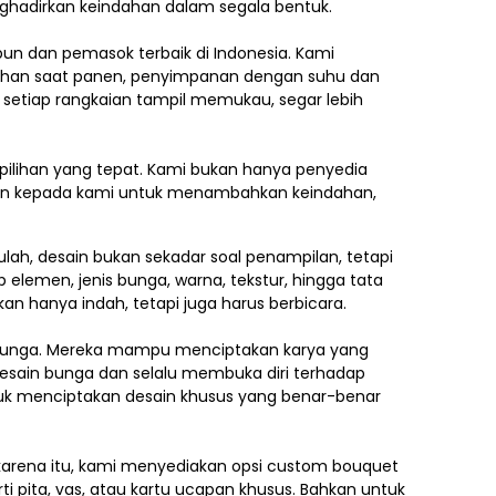
nghadirkan keindahan dalam segala bentuk.
ebun dan pemasok terbaik di Indonesia. Kami
ilihan saat panen, penyimpanan dengan suhu dan
 setiap rangkaian tampil memukau, segar lebih
pilihan yang tepat. Kami bukan hanya penyedia
kan kepada kami untuk menambahkan keindahan,
lah, desain bukan sekadar soal penampilan, tetapi
p elemen,
jenis bunga, warna, tekstur, hingga tata
an hanya indah, tetapi juga harus berbicara.
e bunga. Mereka mampu menciptakan karya yang
esain bunga dan selalu membuka diri terhadap
ntuk menciptakan desain khusus yang benar-benar
h karena itu, kami menyediakan opsi custom bouquet
i pita, vas, atau kartu ucapan khusus. Bahkan untuk