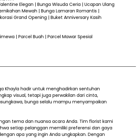
 Valentine Elegan | Bunga Wisuda Ceria | Ucapan Ulang
ernikahan Mewah | Bunga Lamaran Romantis |
orasi Grand Opening | Buket Anniversary Kasih
 Istimewa | Parcel Buah | Parcel Mawar Spesial
a Khayla hadir untuk menghadirkan sentuhan
 visual, tetapi juga perwakilan dari cinta,
a belasungkawa, bunga selalu mampu menyampaikan
gan tema dan nuansa acara Anda. Tim florist kami
ahwa setiap pelanggan memiliki preferensi dan gaya
i dengan apa yang ingin Anda ungkapkan. Dengan