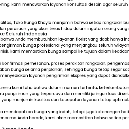
ening, kami menawarkan layanan konsultasi desain agar seluru
alitas,
Toko Bunga Khayla
menjamin bahwa setiap rangkaian bun
, dan perasaan yang akan terus hidup dalam ingatan orang yan
e Seluruh Indonesia
hwa Anda membutuhkan layanan florist yang tidak hanya indah
pengiriman bunga profesional yang menjangkau seluruh wilayah
isir, kami memastikan bunga sampai ke tujuan dalam keadaan 
ari konfirmasi pemesanan, proses perakitan rangkaian, pengem
 bunga selama perjalanan, sehingga bunga tetap segar saat
a menyediakan layanan pengiriman ekspres yang dapat diandalk
arena kami tahu bahwa dalam momen tertentu, keterlambatan s
a pengiriman yang terpercaya dan memiliki jaringan luas di sel
 yang menjamin kualitas dan kecepatan layanan tetap optimal
ya mendapatkan bunga yang indah, tetapi juga ketenangan ha
a penerima Anda berada, kami akan memastikan bahwa setiap pes