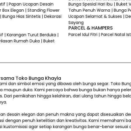
atif | Papan Ucapan Desain
Bunga Spesial Hari Ibu | Buket
 Box Elegan | Standing Flower
Tahun Penuh Warna | Bunga P
 Bunga Hias Sintetis | Dekorasi
Ucapan Selamat & Sukses | Dek
Sayang
PARCEL & HAMPERS
Parcel Idul Fitri | Parcel Natal
if | Karangan Turut Berduka |
 Hiasan Rumah Duka | Buket
rsama Toko Bunga Khayla
i dan simbol emosi yang dibawa oleh bunga segar. Toko Bung
a maupun duka. Kami percaya bahwa bunga bukan hanya pelengkap
us. Dari pernikahan hingga kelahiran, dari ulang tahun hingg
nya.
n desain elegan dan penuh makna yang dapat disesuaikan den
asi dengan penuh ketelitian dan kreativitas. Kami memahami b
si kustomisasi agar setiap karangan bunga benar-benar sesua