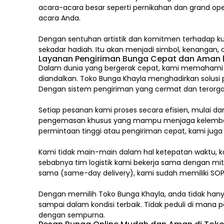
acara-acara besar seperti pernikahan dan grand op
acara Anda.
Dengan sentuhan artistik dan komitmen terhadap ku
sekadar hadiah. Itu akan menjadi simbol, kenangan
Layanan Pengiriman Bunga Cepat dan Aman k
Dalam dunia yang bergerak cepat, kami memahami ba
diandalkan. Toko Bunga Khayla menghadirkan solusi 
Dengan sistem pengiriman yang cermat dan terorgan
Setiap pesanan kami proses secara efisien, mulai d
pengemasan khusus yang mampu menjaga kelembaban
permintaan tinggi atau pengiriman cepat, kami jug
Kami tidak main-main dalam hal ketepatan waktu, k
sebabnya tim logistik kami bekerja sama dengan mitr
sama (same-day delivery), kami sudah memiliki SOP
Dengan memilih
Toko Bunga Khayla, a
nda tidak han
sampai dalam kondisi terbaik. Tidak peduli di man
dengan sempurna.