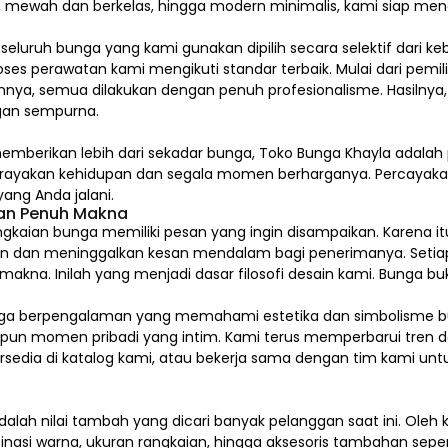
l, mewah dan berkelas, hingga modern minimalis, kami siap me
, seluruh bunga yang kami gunakan dipilih secara selektif dari k
ses perawatan kami mengikuti standar terbaik. Mulai dari pem
nya, semua dilakukan dengan penuh profesionalisme. Hasilnya,
an sempurna.
emberikan lebih dari sekadar bunga, Toko Bunga Khayla adalah 
erayakan kehidupan dan segala momen berharganya. Percaya
ang Anda jalani.
dan Penuh Makna
gkaian bunga memiliki pesan yang ingin disampaikan. Karena itu
n dan meninggalkan kesan mendalam bagi penerimanya. Setia
na. Inilah yang menjadi dasar filosofi desain kami. Bunga buk
kai bunga berpengalaman yang memahami estetika dan simbolism
upun momen pribadi yang intim. Kami terus memperbarui tren d
tersedia di katalog kami, atau bekerja sama dengan tim kami u
alah nilai tambah yang dicari banyak pelanggan saat ini. Ole
inasi warna, ukuran rangkaian, hingga aksesoris tambahan sepert