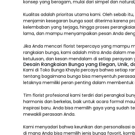
konsep yang beragam, mulai dari simpel dan natura
Kualitas adalah prioritas utama kami. Oleh sebab itu
menjamin kesegaran bunga saat diterima karena pro
kelembaban yang terjaga, hingga proses perangkaian
lama, dan mampu menyampaikan pesan Anda deng
Jika Anda mencari florist terpercaya yang mampu m
rangkaian bunga, kami adalah mitra Anda dalam m
ketulusan, dan kesan mendalam di setiap perayaan y
Desain Rangkaian Bunga yang Elegan, Unik, 
Kami di Toko Bunga Khayla percaya bahwa setiap ran
tentang bagaimana bunga bisa menyentuh perasaa
letaknya memiliki peran penting dalam membentuk mak
Tim florist profesional kami terdiri dari perang
harmonis dan berkelas, baik untuk acara formal ma
inspirasi baru. Anda bisa memilih gaya yang sudah 
mewakili perasaan Anda.
Kami menyadari bahwa keunikan dan
personalisasi
ad
di mana Anda bisa memilih jenis bunga favorit, komb