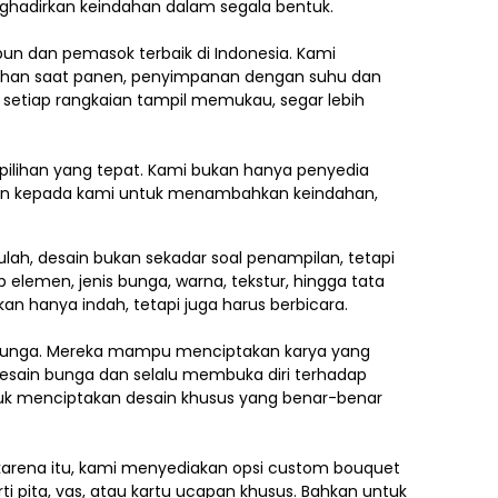
nghadirkan keindahan dalam segala bentuk.
ebun dan pemasok terbaik di Indonesia. Kami
ilihan saat panen, penyimpanan dengan suhu dan
 setiap rangkaian tampil memukau, segar lebih
pilihan yang tepat. Kami bukan hanya penyedia
kan kepada kami untuk menambahkan keindahan,
lah, desain bukan sekadar soal penampilan, tetapi
p elemen,
jenis bunga, warna, tekstur, hingga tata
an hanya indah, tetapi juga harus berbicara.
e bunga. Mereka mampu menciptakan karya yang
esain bunga dan selalu membuka diri terhadap
ntuk menciptakan desain khusus yang benar-benar
h karena itu, kami menyediakan opsi custom bouquet
i pita, vas, atau kartu ucapan khusus. Bahkan untuk