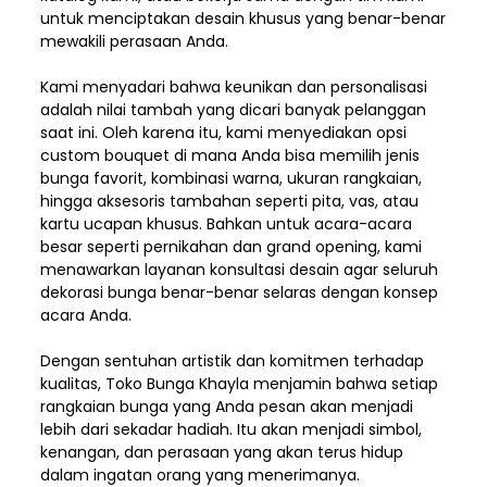
untuk menciptakan desain khusus yang benar-benar
mewakili perasaan Anda.
Kami menyadari bahwa keunikan dan
personalisasi
adalah nilai tambah yang dicari banyak pelanggan
saat ini. Oleh karena itu, kami menyediakan opsi
custom bouquet di mana Anda bisa memilih jenis
bunga favorit, kombinasi warna, ukuran rangkaian,
hingga aksesoris tambahan seperti pita, vas, atau
kartu ucapan khusus. Bahkan untuk acara-acara
besar seperti pernikahan dan grand opening, kami
menawarkan layanan konsultasi desain agar seluruh
dekorasi bunga benar-benar selaras dengan konsep
acara Anda.
Dengan sentuhan artistik dan komitmen terhadap
kualitas,
Toko Bunga Khayla
menjamin bahwa setiap
rangkaian bunga yang Anda pesan akan menjadi
lebih dari sekadar hadiah. Itu akan menjadi simbol,
kenangan, dan perasaan yang akan terus hidup
dalam ingatan orang yang menerimanya.