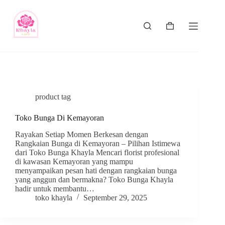
product tag
Toko Bunga Di Kemayoran
Rayakan Setiap Momen Berkesan dengan
Rangkaian Bunga di Kemayoran – Pilihan Istimewa
dari Toko Bunga Khayla Mencari florist profesional
di kawasan Kemayoran yang mampu
menyampaikan pesan hati dengan rangkaian bunga
yang anggun dan bermakna? Toko Bunga Khayla
hadir untuk membantu…
toko khayla
September 29, 2025