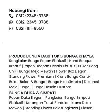
Hubungi Kami
0812-2345-3788
0812-2345-3788
0821-1111-9550
PRODUK BUNGA DARI TOKO BUNGA KHAYLA
Rangkaian Bunga Papan Eksklusif | Hand Bouquet
Kreatif | Papan Ucapan Desain Khusus | Buket Uang
Unik | Bunga Meja Mewah | Flower Box Elegan |
Standing Flower Premium | Krans Bunga Cantik |
Buket Balon & Bunga | Bunga Hias Sintetis | Dekorasi
Meja Bunga | Bunga Desain Custom
BUNGA DUKA & SIMPATI
Papan Duka Elegan | Rangkaian Bunga Simpati
Eksklusif | Karangan Turut Berduka | Krans Duka
Mewah | Standing Flower Belasungkawa | Hiasan