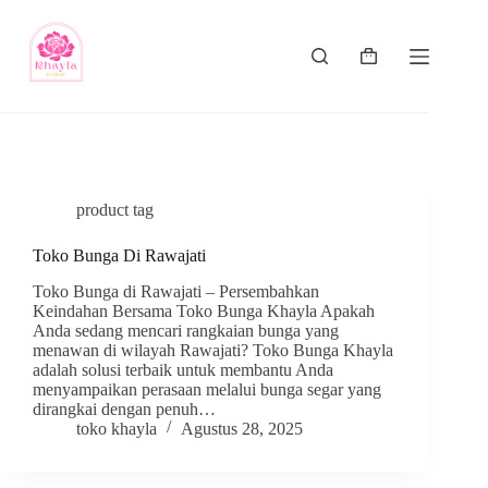
product tag
Toko Bunga Di Rawajati
Toko Bunga di Rawajati – Persembahkan
Keindahan Bersama Toko Bunga Khayla Apakah
Anda sedang mencari rangkaian bunga yang
menawan di wilayah Rawajati? Toko Bunga Khayla
adalah solusi terbaik untuk membantu Anda
menyampaikan perasaan melalui bunga segar yang
dirangkai dengan penuh…
toko khayla
Agustus 28, 2025