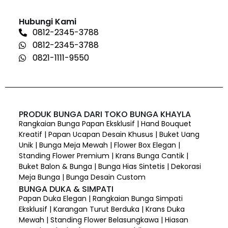
Hubungi Kami
0812-2345-3788
0812-2345-3788
0821-1111-9550
PRODUK BUNGA DARI TOKO BUNGA KHAYLA
Rangkaian Bunga Papan Eksklusif | Hand Bouquet
Kreatif | Papan Ucapan Desain Khusus | Buket Uang
Unik | Bunga Meja Mewah | Flower Box Elegan |
Standing Flower Premium | Krans Bunga Cantik |
Buket Balon & Bunga | Bunga Hias Sintetis | Dekorasi
Meja Bunga | Bunga Desain Custom
BUNGA DUKA & SIMPATI
Papan Duka Elegan | Rangkaian Bunga Simpati
Eksklusif | Karangan Turut Berduka | Krans Duka
Mewah | Standing Flower Belasungkawa | Hiasan