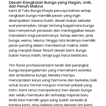
Desain Rangkaian Bunga yang Elegan, Unik,
dan Penuh Makna
Kami di Toko Bunga Khayla percaya bahwa setiap
rangkaian bunga memiliki pesan yang ingin
disampaikan. Karena itulah, desain bukan sekadar
soal penampilan, tetapi tentang bagaimana bunga
bisa menyentuh perasaan dan meninggalkan kesan
mendalam bagi penerimanya. Setiap elemen,
jenis
bunga, warna, tekstur, hingga tata letaknya memiliki
peran penting dalam membentuk makna. Inilah
yang menjadi dasar filosofi desain kami. Bunga
bukan hanya indah, tetapi juga harus berbicara.
Tim florist profesional kami terdiri dari perangkai
bunga berpengalaman yang memahami estetika
dan simbolisme bunga. Mereka mampu
menciptakan karya yang harmonis dan berkelas, baik
untuk acara formal maupun momen pribadi yang
intim. Kami terus memperbarui tren desain bunga
dan selalu membuka diri terhadap inspirasi baru.
Anda bisa memilih gaya yang sudah tersedia di
katalog kami, atau bekerja sama dengan tim kami