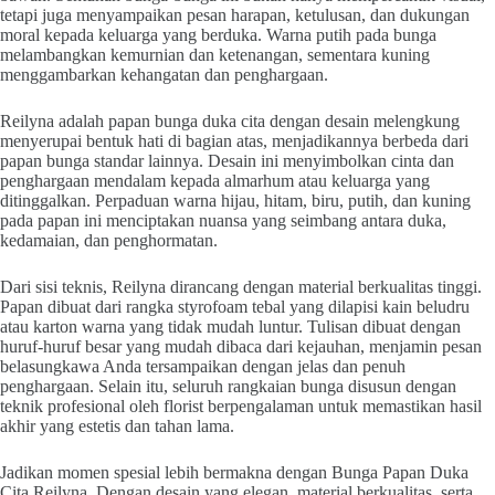
tetapi juga menyampaikan pesan harapan, ketulusan, dan dukungan
moral kepada keluarga yang berduka. Warna putih pada bunga
melambangkan kemurnian dan ketenangan, sementara kuning
menggambarkan kehangatan dan penghargaan.
Reilyna adalah papan bunga duka cita dengan desain melengkung
menyerupai bentuk hati di bagian atas, menjadikannya berbeda dari
papan bunga standar lainnya. Desain ini menyimbolkan cinta dan
penghargaan mendalam kepada almarhum atau keluarga yang
ditinggalkan. Perpaduan warna hijau, hitam, biru, putih, dan kuning
pada papan ini menciptakan nuansa yang seimbang antara duka,
kedamaian, dan penghormatan.
Dari sisi teknis, Reilyna dirancang dengan material berkualitas tinggi.
Papan dibuat dari rangka styrofoam tebal yang dilapisi kain beludru
atau karton warna yang tidak mudah luntur. Tulisan dibuat dengan
huruf-huruf besar yang mudah dibaca dari kejauhan, menjamin pesan
belasungkawa Anda tersampaikan dengan jelas dan penuh
penghargaan. Selain itu, seluruh rangkaian bunga disusun dengan
teknik profesional oleh florist berpengalaman untuk memastikan hasil
akhir yang estetis dan tahan lama.
Jadikan momen spesial lebih bermakna dengan Bunga Papan Duka
Cita Reilyna. Dengan desain yang elegan, material berkualitas, serta