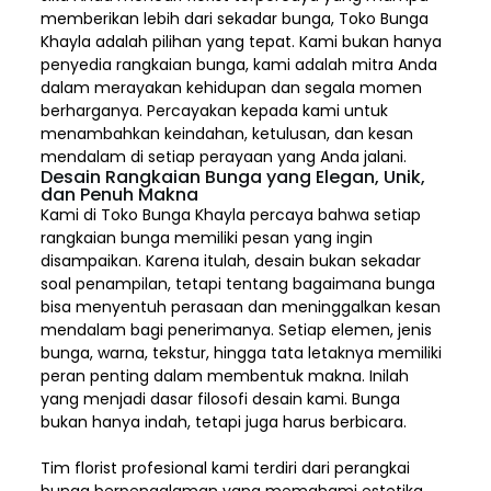
memberikan lebih dari sekadar bunga, Toko Bunga
Khayla adalah pilihan yang tepat. Kami bukan hanya
penyedia rangkaian bunga, kami adalah mitra Anda
dalam merayakan kehidupan dan segala momen
berharganya. Percayakan kepada kami untuk
menambahkan keindahan, ketulusan, dan kesan
mendalam di setiap perayaan yang Anda jalani.
Desain Rangkaian Bunga yang Elegan, Unik,
dan Penuh Makna
Kami di Toko Bunga Khayla percaya bahwa setiap
rangkaian bunga memiliki pesan yang ingin
disampaikan. Karena itulah, desain bukan sekadar
soal penampilan, tetapi tentang bagaimana bunga
bisa menyentuh perasaan dan meninggalkan kesan
mendalam bagi penerimanya. Setiap elemen,
jenis
bunga, warna, tekstur, hingga tata letaknya memiliki
peran penting dalam membentuk makna. Inilah
yang menjadi dasar filosofi desain kami. Bunga
bukan hanya indah, tetapi juga harus berbicara.
Tim florist profesional kami terdiri dari perangkai