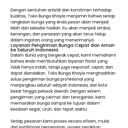
Dengan sentuhan artistik dan komitmen terhadap
kualitas,
Toko Bunga Khayla
menjamin bahwa setiap
rangkaian bunga yang Anda pesan akan menjadi
lebih dari sekadar hadiah. Itu akan menjadi simbol,
kenangan, dan perasaan yang akan terus hidup
dalam ingatan orang yang menerimanya.
Layanan Pengiriman Bunga Cepat dan Aman
ke Seluruh Indonesia
Dalam dunia yang bergerak cepat, kami memahami
bahwa Anda membutuhkan layanan florist yang
tidak hanya indah, tetapi juga responsif, cepat, dan
dapat diandalkan. Toko Bunga Khayla menghadirkan
solusi pengiriman bunga profesional yang
menjangkau seluruh wilayah Indonesia,
dari kota
besar hingga pelosok daerah. Dengan sistem
pengiriman yang cermat dan terorganisir, kami
memastikan bunga sampai ke tujuan dalam
keadaan segar, utuh, dan tepat waktu.
Setiap pesanan kami proses secara efisien, mulai
dari konfirmasi pemesanan, proses perakitan