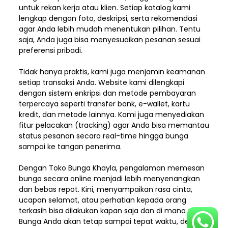
untuk rekan kerja atau klien. Setiap katalog kami
lengkap dengan foto, deskripsi, serta rekomendasi
agar Anda lebih mudah menentukan pilihan. Tentu
saja, Anda juga bisa menyesuaikan pesanan sesuai
preferensi pribadi.
Tidak hanya praktis, kami juga menjamin keamanan
setiap transaksi Anda. Website kami dilengkapi
dengan sistem enkripsi dan metode pembayaran
terpercaya seperti transfer bank, e-wallet, kartu
kredit, dan metode lainnya. Kami juga menyediakan
fitur pelacakan (tracking) agar Anda bisa memantau
status pesanan secara real-time hingga bunga
sampai ke tangan penerima.
Dengan
Toko Bunga Khayla
, pengalaman memesan
bunga secara online menjadi lebih menyenangkan
dan bebas repot. Kini, menyampaikan rasa cinta,
ucapan selamat, atau perhatian kepada orang
terkasih bisa dilakukan kapan saja dan di mana saja.
Bunga Anda akan tetap sampai tepat waktu, dengan