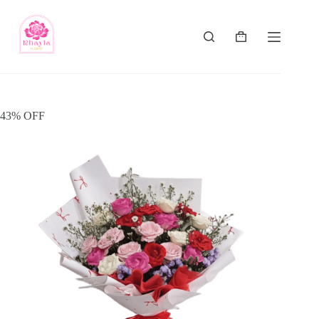
43% OFF