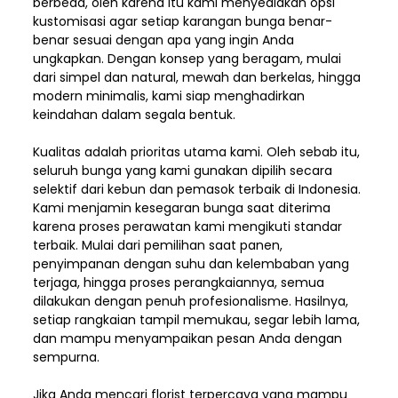
berbeda, oleh karena itu kami menyediakan opsi
kustomisasi agar setiap karangan bunga benar-
benar sesuai dengan apa yang ingin Anda
ungkapkan. Dengan konsep yang beragam, mulai
dari simpel dan natural, mewah dan berkelas, hingga
modern minimalis, kami siap menghadirkan
keindahan dalam segala bentuk.
Kualitas adalah prioritas utama kami. Oleh sebab itu,
seluruh bunga yang kami gunakan dipilih secara
selektif dari kebun dan pemasok terbaik di Indonesia.
Kami menjamin kesegaran bunga saat diterima
karena proses perawatan kami mengikuti standar
terbaik. Mulai dari pemilihan saat panen,
penyimpanan dengan suhu dan kelembaban yang
terjaga, hingga proses perangkaiannya, semua
dilakukan dengan penuh profesionalisme. Hasilnya,
setiap rangkaian tampil memukau, segar lebih lama,
dan mampu menyampaikan pesan Anda dengan
sempurna.
Jika Anda mencari florist terpercaya yang mampu