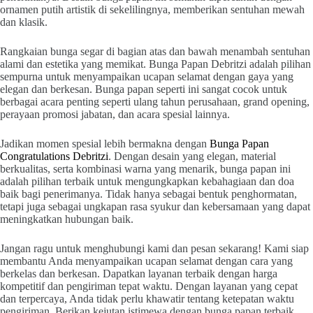
ornamen putih artistik di sekelilingnya, memberikan sentuhan mewah
dan klasik.
Rangkaian bunga segar di bagian atas dan bawah menambah sentuhan
alami dan estetika yang memikat. Bunga Papan Debritzi adalah pilihan
sempurna untuk menyampaikan ucapan selamat dengan gaya yang
elegan dan berkesan. Bunga papan seperti ini sangat cocok untuk
berbagai acara penting seperti ulang tahun perusahaan, grand opening,
perayaan promosi jabatan, dan acara spesial lainnya.
Jadikan momen spesial lebih bermakna dengan
Bunga Papan
Congratulations Debritzi
. Dengan desain yang elegan, material
berkualitas, serta kombinasi warna yang menarik, bunga papan ini
adalah pilihan terbaik untuk mengungkapkan kebahagiaan dan doa
baik bagi penerimanya. Tidak hanya sebagai bentuk penghormatan,
tetapi juga sebagai ungkapan rasa syukur dan kebersamaan yang dapat
meningkatkan hubungan baik.
Jangan ragu untuk menghubungi kami dan pesan sekarang! Kami siap
membantu Anda menyampaikan ucapan selamat dengan cara yang
berkelas dan berkesan. Dapatkan layanan terbaik dengan harga
kompetitif dan pengiriman tepat waktu. Dengan layanan yang cepat
dan terpercaya, Anda tidak perlu khawatir tentang ketepatan waktu
pengiriman. Berikan kejutan istimewa dengan bunga papan terbaik