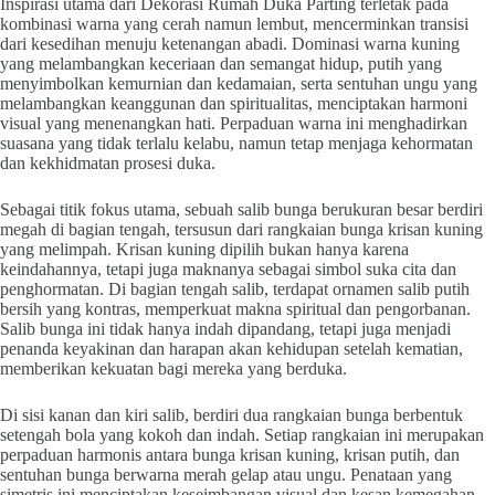
Inspirasi utama dari Dekorasi Rumah Duka Parting terletak pada
kombinasi warna yang cerah namun lembut, mencerminkan transisi
dari kesedihan menuju ketenangan abadi. Dominasi warna kuning
yang melambangkan keceriaan dan semangat hidup, putih yang
menyimbolkan kemurnian dan kedamaian, serta sentuhan ungu yang
melambangkan keanggunan dan spiritualitas, menciptakan harmoni
visual yang menenangkan hati. Perpaduan warna ini menghadirkan
suasana yang tidak terlalu kelabu, namun tetap menjaga kehormatan
dan kekhidmatan prosesi duka.
Sebagai titik fokus utama, sebuah salib bunga berukuran besar berdiri
megah di bagian tengah, tersusun dari rangkaian bunga krisan kuning
yang melimpah. Krisan kuning dipilih bukan hanya karena
keindahannya, tetapi juga maknanya sebagai simbol suka cita dan
penghormatan. Di bagian tengah salib, terdapat ornamen salib putih
bersih yang kontras, memperkuat makna spiritual dan pengorbanan.
Salib bunga ini tidak hanya indah dipandang, tetapi juga menjadi
penanda keyakinan dan harapan akan kehidupan setelah kematian,
memberikan kekuatan bagi mereka yang berduka.
Di sisi kanan dan kiri salib, berdiri dua rangkaian bunga berbentuk
setengah bola yang kokoh dan indah. Setiap rangkaian ini merupakan
perpaduan harmonis antara bunga krisan kuning, krisan putih, dan
sentuhan bunga berwarna merah gelap atau ungu. Penataan yang
simetris ini menciptakan keseimbangan visual dan kesan kemegahan