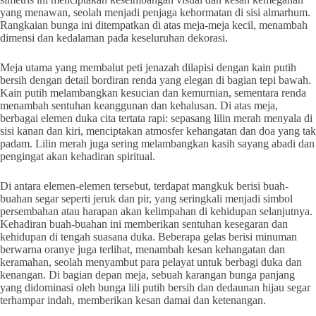
yang menawan, seolah menjadi penjaga kehormatan di sisi almarhum.
Rangkaian bunga ini ditempatkan di atas meja-meja kecil, menambah
dimensi dan kedalaman pada keseluruhan dekorasi.
Meja utama yang membalut peti jenazah dilapisi dengan kain putih
bersih dengan detail bordiran renda yang elegan di bagian tepi bawah.
Kain putih melambangkan kesucian dan kemurnian, sementara renda
menambah sentuhan keanggunan dan kehalusan. Di atas meja,
berbagai elemen duka cita tertata rapi: sepasang lilin merah menyala di
sisi kanan dan kiri, menciptakan atmosfer kehangatan dan doa yang tak
padam. Lilin merah juga sering melambangkan kasih sayang abadi dan
pengingat akan kehadiran spiritual.
Di antara elemen-elemen tersebut, terdapat mangkuk berisi buah-
buahan segar seperti jeruk dan pir, yang seringkali menjadi simbol
persembahan atau harapan akan kelimpahan di kehidupan selanjutnya.
Kehadiran buah-buahan ini memberikan sentuhan kesegaran dan
kehidupan di tengah suasana duka. Beberapa gelas berisi minuman
berwarna oranye juga terlihat, menambah kesan kehangatan dan
keramahan, seolah menyambut para pelayat untuk berbagi duka dan
kenangan. Di bagian depan meja, sebuah karangan bunga panjang
yang didominasi oleh bunga lili putih bersih dan dedaunan hijau segar
terhampar indah, memberikan kesan damai dan ketenangan.