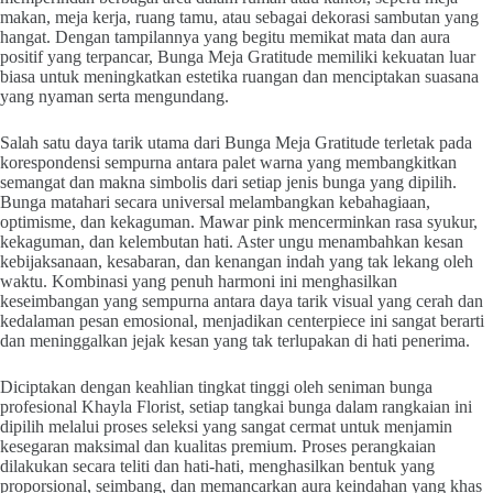
makan, meja kerja, ruang tamu, atau sebagai dekorasi sambutan yang
hangat. Dengan tampilannya yang begitu memikat mata dan aura
positif yang terpancar, Bunga Meja Gratitude memiliki kekuatan luar
biasa untuk meningkatkan estetika ruangan dan menciptakan suasana
yang nyaman serta mengundang.
Salah satu daya tarik utama dari Bunga Meja Gratitude terletak pada
korespondensi sempurna antara palet warna yang membangkitkan
semangat dan makna simbolis dari setiap jenis bunga yang dipilih.
Bunga matahari secara universal melambangkan kebahagiaan,
optimisme, dan kekaguman. Mawar pink mencerminkan rasa syukur,
kekaguman, dan kelembutan hati. Aster ungu menambahkan kesan
kebijaksanaan, kesabaran, dan kenangan indah yang tak lekang oleh
waktu. Kombinasi yang penuh harmoni ini menghasilkan
keseimbangan yang sempurna antara daya tarik visual yang cerah dan
kedalaman pesan emosional, menjadikan centerpiece ini sangat berarti
dan meninggalkan jejak kesan yang tak terlupakan di hati penerima.
Diciptakan dengan keahlian tingkat tinggi oleh seniman bunga
profesional Khayla Florist, setiap tangkai bunga dalam rangkaian ini
dipilih melalui proses seleksi yang sangat cermat untuk menjamin
kesegaran maksimal dan kualitas premium. Proses perangkaian
dilakukan secara teliti dan hati-hati, menghasilkan bentuk yang
proporsional, seimbang, dan memancarkan aura keindahan yang khas