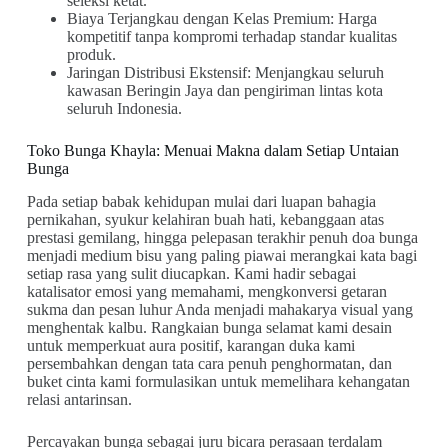
seleksi ketat.
Biaya Terjangkau dengan Kelas Premium: Harga
kompetitif tanpa kompromi terhadap standar kualitas
produk.
Jaringan Distribusi Ekstensif: Menjangkau seluruh
kawasan Beringin Jaya dan pengiriman lintas kota
seluruh Indonesia.
Toko Bunga Khayla: Menuai Makna dalam Setiap Untaian
Bunga
Pada setiap babak kehidupan mulai dari luapan bahagia
pernikahan, syukur kelahiran buah hati, kebanggaan atas
prestasi gemilang, hingga pelepasan terakhir penuh doa bunga
menjadi medium bisu yang paling piawai merangkai kata bagi
setiap rasa yang sulit diucapkan. Kami hadir sebagai
katalisator emosi yang memahami, mengkonversi getaran
sukma dan pesan luhur Anda menjadi mahakarya visual yang
menghentak kalbu. Rangkaian bunga selamat kami desain
untuk memperkuat aura positif, karangan duka kami
persembahkan dengan tata cara penuh penghormatan, dan
buket cinta kami formulasikan untuk memelihara kehangatan
relasi antarinsan.
Percayakan bunga sebagai juru bicara perasaan terdalam