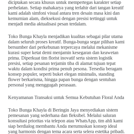
diciptakan secara khusus untuk mempertegas karakter setiap
perhelatan. Setiap mahakarya yang terlahir dari tangan kreatif
kami adalah simfoni visual antara tren desain masa kini dan
kemurnian alam, dieksekusi dengan presisi tertinggi untuk
menjadi media aktualisasi pesan terdalam.
Toko Bunga Khayla menjadikan kualitas sebagai pilar utama
dalam seluruh proses kreatif. Bunga-bunga segar pilihan kami
bersumber dari perkebunan terpercaya melalui mekanisme
kurasi super ketat demi menjamin kesegaran dan keawetan
prima. Diperkuat tim florist inovatif serta sistem logistik
presisi, setiap pesanan terjamin tiba di alamat tujuan tepat
waktu dalam kondisi prima penuh pesona. Tersedia beragam
konsep populer, seperti buket elegan minimalis, standing
flower berkarisma, hingga papan bunga dengan sentuhan
personal yang menggugah perasaan.
Kenyamanan Transaksi untuk Semua Kebutuhan Floral Anda
Toko Bunga Khayla di Beringin Jaya menyediakan sistem
pemesanan yang sederhana dan fleksibel. Melalui saluran
konsultasi prioritas via telepon atau WhatsApp, tim ahli kami
siap berdialog membantu Anda merumuskan konsep ideal
yang harmonis dengan tema acara serta selera estetika pribadi.