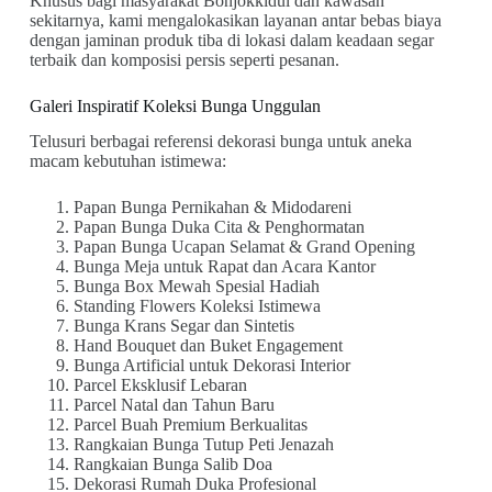
Khusus bagi masyarakat Bonjokkidul dan kawasan
sekitarnya, kami mengalokasikan layanan antar bebas biaya
dengan jaminan produk tiba di lokasi dalam keadaan segar
terbaik dan komposisi persis seperti pesanan.
Galeri Inspiratif Koleksi Bunga Unggulan
Telusuri berbagai referensi dekorasi bunga untuk aneka
macam kebutuhan istimewa:
Papan Bunga Pernikahan & Midodareni
Papan Bunga Duka Cita & Penghormatan
Papan Bunga Ucapan Selamat & Grand Opening
Bunga Meja untuk Rapat dan Acara Kantor
Bunga Box Mewah Spesial Hadiah
Standing Flowers Koleksi Istimewa
Bunga Krans Segar dan Sintetis
Hand Bouquet dan Buket Engagement
Bunga Artificial untuk Dekorasi Interior
Parcel Eksklusif Lebaran
Parcel Natal dan Tahun Baru
Parcel Buah Premium Berkualitas
Rangkaian Bunga Tutup Peti Jenazah
Rangkaian Bunga Salib Doa
Dekorasi Rumah Duka Profesional