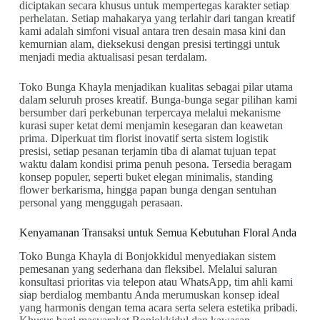
diciptakan secara khusus untuk mempertegas karakter setiap
perhelatan. Setiap mahakarya yang terlahir dari tangan kreatif
kami adalah simfoni visual antara tren desain masa kini dan
kemurnian alam, dieksekusi dengan presisi tertinggi untuk
menjadi media aktualisasi pesan terdalam.
Toko Bunga Khayla menjadikan kualitas sebagai pilar utama
dalam seluruh proses kreatif. Bunga-bunga segar pilihan kami
bersumber dari perkebunan terpercaya melalui mekanisme
kurasi super ketat demi menjamin kesegaran dan keawetan
prima. Diperkuat tim florist inovatif serta sistem logistik
presisi, setiap pesanan terjamin tiba di alamat tujuan tepat
waktu dalam kondisi prima penuh pesona. Tersedia beragam
konsep populer, seperti buket elegan minimalis, standing
flower berkarisma, hingga papan bunga dengan sentuhan
personal yang menggugah perasaan.
Kenyamanan Transaksi untuk Semua Kebutuhan Floral Anda
Toko Bunga Khayla di Bonjokkidul menyediakan sistem
pemesanan yang sederhana dan fleksibel. Melalui saluran
konsultasi prioritas via telepon atau WhatsApp, tim ahli kami
siap berdialog membantu Anda merumuskan konsep ideal
yang harmonis dengan tema acara serta selera estetika pribadi.