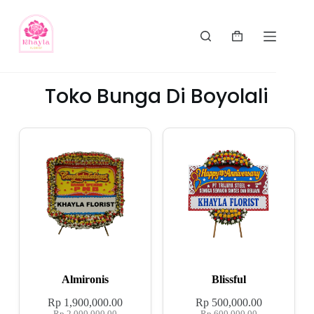
Toko Bunga Di Boyolali
Almironis
Blissful
Rp
1,900,000.00
Rp
500,000.00