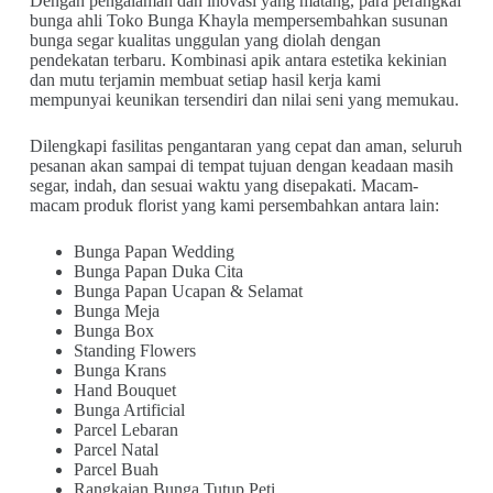
Dengan pengalaman dan inovasi yang matang, para perangkai
bunga ahli Toko Bunga Khayla mempersembahkan susunan
bunga segar kualitas unggulan yang diolah dengan
pendekatan terbaru. Kombinasi apik antara estetika kekinian
dan mutu terjamin membuat setiap hasil kerja kami
mempunyai keunikan tersendiri dan nilai seni yang memukau.
Dilengkapi fasilitas pengantaran yang cepat dan aman, seluruh
pesanan akan sampai di tempat tujuan dengan keadaan masih
segar, indah, dan sesuai waktu yang disepakati. Macam-
macam produk florist yang kami persembahkan antara lain:
Bunga Papan Wedding
Bunga Papan Duka Cita
Bunga Papan Ucapan & Selamat
Bunga Meja
Bunga Box
Standing Flowers
Bunga Krans
Hand Bouquet
Bunga Artificial
Parcel Lebaran
Parcel Natal
Parcel Buah
Rangkaian Bunga Tutup Peti