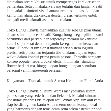
diciptakan secara khusus untuk mempertegas karakter setiap
perhelatan. Setiap mahakarya yang terlahir dari tangan kreatif
kami adalah simfoni visual antara tren desain masa kini dan
kemurnian alam, dieksekusi dengan presisi tertinggi untuk
menjadi media aktualisasi pesan terdalam.
Toko Bunga Khayla menjadikan kualitas sebagai pilar utama
dalam seluruh proses kreatif. Bunga-bunga segar pilihan kami
bersumber dari perkebunan terpercaya melalui mekanisme
kurasi super ketat demi menjamin kesegaran dan keawetan
prima. Diperkuat tim florist inovatif serta sistem logistik
presisi, setiap pesanan terjamin tiba di alamat tujuan tepat
waktu dalam kondisi prima penuh pesona. Tersedia beragam
konsep populer, seperti buket elegan minimalis, standing
flower berkarisma, hingga papan bunga dengan sentuhan
personal yang menggugah perasaan.
Kenyamanan Transaksi untuk Semua Kebutuhan Floral Anda
Toko Bunga Khayla di Bumi Waras menyediakan sistem
pemesanan yang sederhana dan fleksibel. Melalui saluran
konsultasi prioritas via telepon atau WhatsApp, tim ahli kami
siap berdialog membantu Anda merumuskan konsep ideal
yang harmonis dengan tema acara serta selera estetika pribadi.