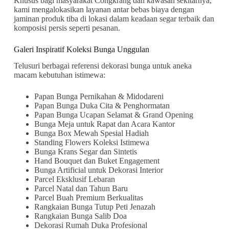
Khusus bagi masyarakat Congkrang dan kawasan sekitarnya,
kami mengalokasikan layanan antar bebas biaya dengan
jaminan produk tiba di lokasi dalam keadaan segar terbaik dan
komposisi persis seperti pesanan.
Galeri Inspiratif Koleksi Bunga Unggulan
Telusuri berbagai referensi dekorasi bunga untuk aneka
macam kebutuhan istimewa:
Papan Bunga Pernikahan & Midodareni
Papan Bunga Duka Cita & Penghormatan
Papan Bunga Ucapan Selamat & Grand Opening
Bunga Meja untuk Rapat dan Acara Kantor
Bunga Box Mewah Spesial Hadiah
Standing Flowers Koleksi Istimewa
Bunga Krans Segar dan Sintetis
Hand Bouquet dan Buket Engagement
Bunga Artificial untuk Dekorasi Interior
Parcel Eksklusif Lebaran
Parcel Natal dan Tahun Baru
Parcel Buah Premium Berkualitas
Rangkaian Bunga Tutup Peti Jenazah
Rangkaian Bunga Salib Doa
Dekorasi Rumah Duka Profesional