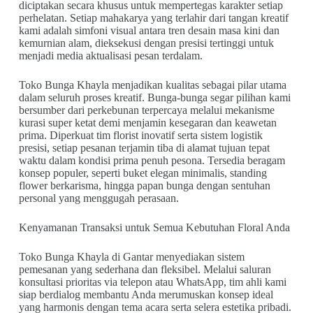
diciptakan secara khusus untuk mempertegas karakter setiap
perhelatan. Setiap mahakarya yang terlahir dari tangan kreatif
kami adalah simfoni visual antara tren desain masa kini dan
kemurnian alam, dieksekusi dengan presisi tertinggi untuk
menjadi media aktualisasi pesan terdalam.
Toko Bunga Khayla menjadikan kualitas sebagai pilar utama
dalam seluruh proses kreatif. Bunga-bunga segar pilihan kami
bersumber dari perkebunan terpercaya melalui mekanisme
kurasi super ketat demi menjamin kesegaran dan keawetan
prima. Diperkuat tim florist inovatif serta sistem logistik
presisi, setiap pesanan terjamin tiba di alamat tujuan tepat
waktu dalam kondisi prima penuh pesona. Tersedia beragam
konsep populer, seperti buket elegan minimalis, standing
flower berkarisma, hingga papan bunga dengan sentuhan
personal yang menggugah perasaan.
Kenyamanan Transaksi untuk Semua Kebutuhan Floral Anda
Toko Bunga Khayla di Gantar menyediakan sistem
pemesanan yang sederhana dan fleksibel. Melalui saluran
konsultasi prioritas via telepon atau WhatsApp, tim ahli kami
siap berdialog membantu Anda merumuskan konsep ideal
yang harmonis dengan tema acara serta selera estetika pribadi.