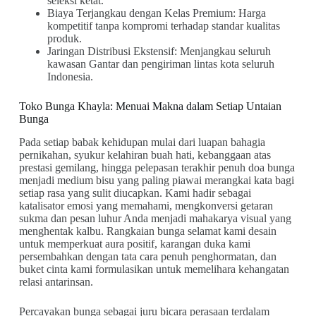
seleksi ketat.
Biaya Terjangkau dengan Kelas Premium: Harga
kompetitif tanpa kompromi terhadap standar kualitas
produk.
Jaringan Distribusi Ekstensif: Menjangkau seluruh
kawasan Gantar dan pengiriman lintas kota seluruh
Indonesia.
Toko Bunga Khayla: Menuai Makna dalam Setiap Untaian
Bunga
Pada setiap babak kehidupan mulai dari luapan bahagia
pernikahan, syukur kelahiran buah hati, kebanggaan atas
prestasi gemilang, hingga pelepasan terakhir penuh doa bunga
menjadi medium bisu yang paling piawai merangkai kata bagi
setiap rasa yang sulit diucapkan. Kami hadir sebagai
katalisator emosi yang memahami, mengkonversi getaran
sukma dan pesan luhur Anda menjadi mahakarya visual yang
menghentak kalbu. Rangkaian bunga selamat kami desain
untuk memperkuat aura positif, karangan duka kami
persembahkan dengan tata cara penuh penghormatan, dan
buket cinta kami formulasikan untuk memelihara kehangatan
relasi antarinsan.
Percayakan bunga sebagai juru bicara perasaan terdalam