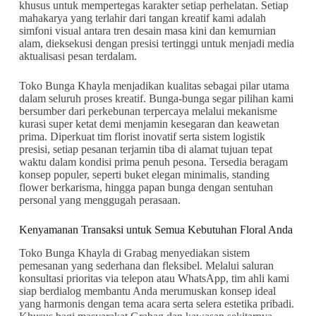
khusus untuk mempertegas karakter setiap perhelatan. Setiap
mahakarya yang terlahir dari tangan kreatif kami adalah
simfoni visual antara tren desain masa kini dan kemurnian
alam, dieksekusi dengan presisi tertinggi untuk menjadi media
aktualisasi pesan terdalam.
Toko Bunga Khayla menjadikan kualitas sebagai pilar utama
dalam seluruh proses kreatif. Bunga-bunga segar pilihan kami
bersumber dari perkebunan terpercaya melalui mekanisme
kurasi super ketat demi menjamin kesegaran dan keawetan
prima. Diperkuat tim florist inovatif serta sistem logistik
presisi, setiap pesanan terjamin tiba di alamat tujuan tepat
waktu dalam kondisi prima penuh pesona. Tersedia beragam
konsep populer, seperti buket elegan minimalis, standing
flower berkarisma, hingga papan bunga dengan sentuhan
personal yang menggugah perasaan.
Kenyamanan Transaksi untuk Semua Kebutuhan Floral Anda
Toko Bunga Khayla di Grabag menyediakan sistem
pemesanan yang sederhana dan fleksibel. Melalui saluran
konsultasi prioritas via telepon atau WhatsApp, tim ahli kami
siap berdialog membantu Anda merumuskan konsep ideal
yang harmonis dengan tema acara serta selera estetika pribadi.