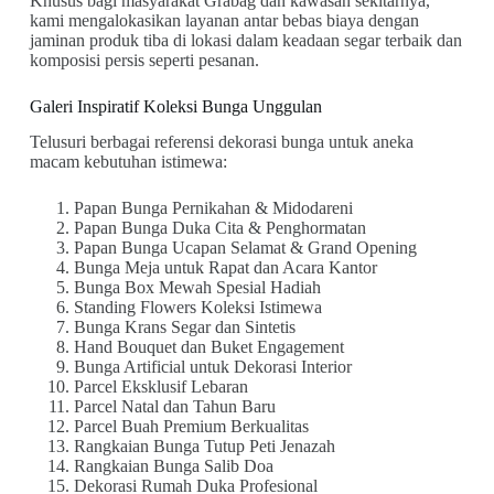
Khusus bagi masyarakat Grabag dan kawasan sekitarnya,
kami mengalokasikan layanan antar bebas biaya dengan
jaminan produk tiba di lokasi dalam keadaan segar terbaik dan
komposisi persis seperti pesanan.
Galeri Inspiratif Koleksi Bunga Unggulan
Telusuri berbagai referensi dekorasi bunga untuk aneka
macam kebutuhan istimewa:
Papan Bunga Pernikahan & Midodareni
Papan Bunga Duka Cita & Penghormatan
Papan Bunga Ucapan Selamat & Grand Opening
Bunga Meja untuk Rapat dan Acara Kantor
Bunga Box Mewah Spesial Hadiah
Standing Flowers Koleksi Istimewa
Bunga Krans Segar dan Sintetis
Hand Bouquet dan Buket Engagement
Bunga Artificial untuk Dekorasi Interior
Parcel Eksklusif Lebaran
Parcel Natal dan Tahun Baru
Parcel Buah Premium Berkualitas
Rangkaian Bunga Tutup Peti Jenazah
Rangkaian Bunga Salib Doa
Dekorasi Rumah Duka Profesional