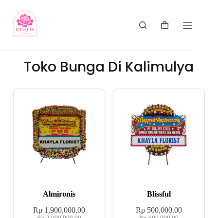
Toko Bunga Di Kalimulya
Almironis
Blissful
Rp
1,900,000.00
Rp
500,000.00