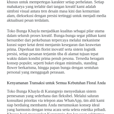
khusus untuk mempertegas karakter setiap perhelatan. Setiap
mahakarya yang terlahir dari tangan kreatif kami adalah
simfoni visual antara tren desain masa kini dan kemurnian
alam, dieksekusi dengan presisi tertinggi untuk menjadi media
aktualisasi pesan terdalam.
Toko Bunga Khayla menjadikan kualitas sebagai pilar utama
dalam seluruh proses kreatif. Bunga-bunga segar pilihan kami
bersumber dari perkebunan terpercaya melalui mekanisme
kurasi super ketat demi menjamin kesegaran dan keawetan
prima. Diperkuat tim florist inovatif serta sistem logistik
presisi, setiap pesanan terjamin tiba di alamat tujuan tepat
waktu dalam kondisi prima penuh pesona. Tersedia beragam
konsep populer, seperti buket elegan minimalis, standing
flower berkarisma, hingga papan bunga dengan sentuhan
personal yang menggugah perasaan.
Kenyamanan Transaksi untuk Semua Kebutuhan Floral Anda
Toko Bunga Khayla di Karangrejo menyediakan sistem
pemesanan yang sederhana dan fleksibel. Melalui saluran
konsultasi prioritas via telepon atau WhatsApp, tim ahli kami
siap berdialog membantu Anda merumuskan konsep ideal
yang harmonis dengan tema acara serta selera estetika pribadi.