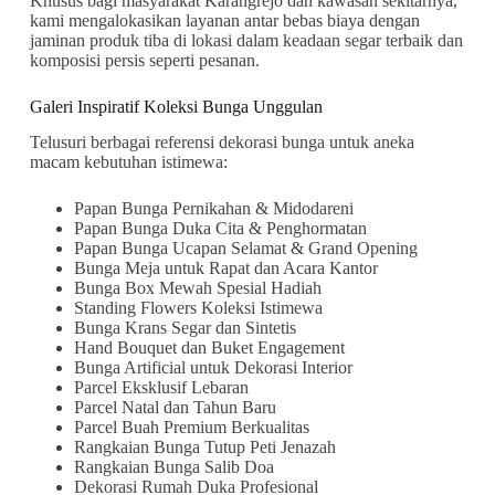
Khusus bagi masyarakat Karangrejo dan kawasan sekitarnya,
kami mengalokasikan layanan antar bebas biaya dengan
jaminan produk tiba di lokasi dalam keadaan segar terbaik dan
komposisi persis seperti pesanan.
Galeri Inspiratif Koleksi Bunga Unggulan
Telusuri berbagai referensi dekorasi bunga untuk aneka
macam kebutuhan istimewa:
Papan Bunga Pernikahan & Midodareni
Papan Bunga Duka Cita & Penghormatan
Papan Bunga Ucapan Selamat & Grand Opening
Bunga Meja untuk Rapat dan Acara Kantor
Bunga Box Mewah Spesial Hadiah
Standing Flowers Koleksi Istimewa
Bunga Krans Segar dan Sintetis
Hand Bouquet dan Buket Engagement
Bunga Artificial untuk Dekorasi Interior
Parcel Eksklusif Lebaran
Parcel Natal dan Tahun Baru
Parcel Buah Premium Berkualitas
Rangkaian Bunga Tutup Peti Jenazah
Rangkaian Bunga Salib Doa
Dekorasi Rumah Duka Profesional