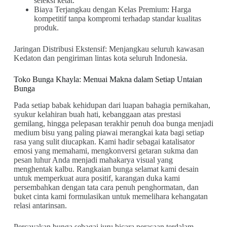
seleksi ketat.
Biaya Terjangkau dengan Kelas Premium: Harga
kompetitif tanpa kompromi terhadap standar kualitas
produk.
Jaringan Distribusi Ekstensif: Menjangkau seluruh kawasan
Kedaton dan pengiriman lintas kota seluruh Indonesia.
Toko Bunga Khayla: Menuai Makna dalam Setiap Untaian
Bunga
Pada setiap babak kehidupan dari luapan bahagia pernikahan,
syukur kelahiran buah hati, kebanggaan atas prestasi
gemilang, hingga pelepasan terakhir penuh doa bunga menjadi
medium bisu yang paling piawai merangkai kata bagi setiap
rasa yang sulit diucapkan. Kami hadir sebagai katalisator
emosi yang memahami, mengkonversi getaran sukma dan
pesan luhur Anda menjadi mahakarya visual yang
menghentak kalbu. Rangkaian bunga selamat kami desain
untuk memperkuat aura positif, karangan duka kami
persembahkan dengan tata cara penuh penghormatan, dan
buket cinta kami formulasikan untuk memelihara kehangatan
relasi antarinsan.
Percayakan bunga sebagai juru bicara perasaan terdalam