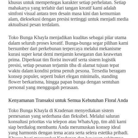
khusus untuk mempertegas karakter setiap perhelatan. Setiap
mahakarya yang terlahir dari tangan kreatif kami adalah
simfoni visual antara tren desain masa kini dan kemurnian
alam, dieksekusi dengan presisi tertinggi untuk menjadi media
aktualisasi pesan terdalam.
Toko Bunga Khayla menjadikan kualitas sebagai pilar utama
dalam seluruh proses kreatif. Bunga-bunga segar pilihan kami
bersumber dari perkebunan terpercaya melalui mekanisme
kurasi super ketat demi menjamin kesegaran dan keawetan
prima. Diperkuat tim florist inovatif serta sistem logistik
presisi, setiap pesanan terjamin tiba di alamat tujuan tepat
waktu dalam kondisi prima penuh pesona. Tersedia beragam
konsep populer, seperti buket elegan minimalis, standing
flower berkarisma, hingga papan bunga dengan sentuhan
personal yang menggugah perasaan.
Kenyamanan Transaksi untuk Semua Kebutuhan Floral Anda
Toko Bunga Khayla di Kradenan menyediakan sistem
pemesanan yang sederhana dan fleksibel. Melalui saluran
konsultasi prioritas via telepon atau WhatsApp, tim ahli kami
siap berdialog membantu Anda merumuskan konsep ideal
yang harmonis dengan tema acara serta selera estetika pribadi.