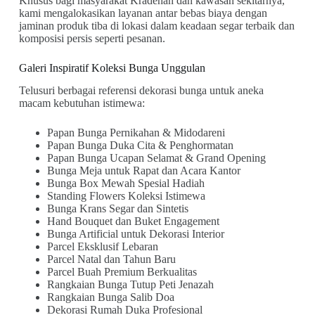
Khusus bagi masyarakat Kradenan dan kawasan sekitarnya,
kami mengalokasikan layanan antar bebas biaya dengan
jaminan produk tiba di lokasi dalam keadaan segar terbaik dan
komposisi persis seperti pesanan.
Galeri Inspiratif Koleksi Bunga Unggulan
Telusuri berbagai referensi dekorasi bunga untuk aneka
macam kebutuhan istimewa:
Papan Bunga Pernikahan & Midodareni
Papan Bunga Duka Cita & Penghormatan
Papan Bunga Ucapan Selamat & Grand Opening
Bunga Meja untuk Rapat dan Acara Kantor
Bunga Box Mewah Spesial Hadiah
Standing Flowers Koleksi Istimewa
Bunga Krans Segar dan Sintetis
Hand Bouquet dan Buket Engagement
Bunga Artificial untuk Dekorasi Interior
Parcel Eksklusif Lebaran
Parcel Natal dan Tahun Baru
Parcel Buah Premium Berkualitas
Rangkaian Bunga Tutup Peti Jenazah
Rangkaian Bunga Salib Doa
Dekorasi Rumah Duka Profesional