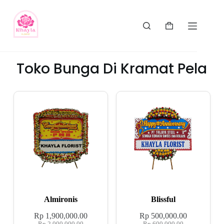
Toko Bunga Di Kramat Pela
Almironis
Blissful
Rp
1,900,000.00
Rp
500,000.00