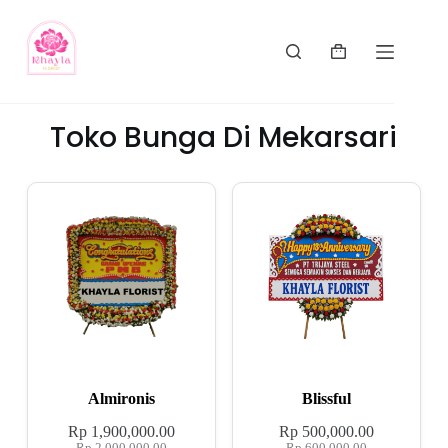
Toko Bunga Di Mekarsari
Almironis
Blissful
Rp
1,900,000.00
Rp
500,000.00