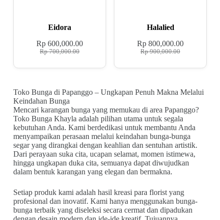
Eidora
Halalied
Rp
600,000.00
Rp
800,000.00
Rp
700,000.00
Rp
900,000.00
Toko Bunga di Papanggo – Ungkapan Penuh Makna Melalui
Keindahan Bunga
Mencari karangan bunga yang memukau di area Papanggo?
Toko Bunga Khayla adalah pilihan utama untuk segala
kebutuhan Anda. Kami berdedikasi untuk membantu Anda
menyampaikan perasaan melalui keindahan bunga-bunga
segar yang dirangkai dengan keahlian dan sentuhan artistik.
Dari perayaan suka cita, ucapan selamat, momen istimewa,
hingga ungkapan duka cita, semuanya dapat diwujudkan
dalam bentuk karangan yang elegan dan bermakna.
Setiap produk kami adalah hasil kreasi para florist yang
profesional dan inovatif. Kami hanya menggunakan bunga-
bunga terbaik yang diseleksi secara cermat dan dipadukan
dengan desain modern dan ide-ide kreatif. Tujuannya