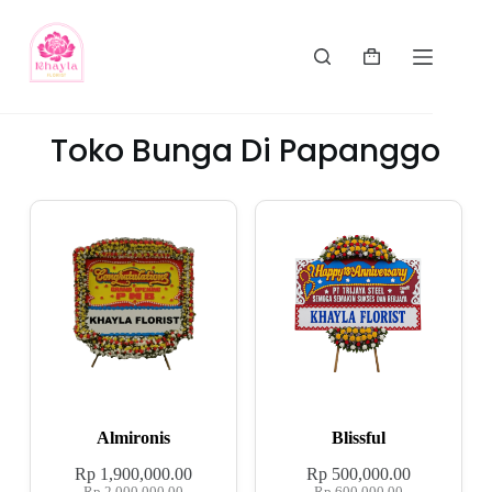
Toko Bunga Di Papanggo
Almironis
Blissful
Rp
1,900,000.00
Rp
500,000.00