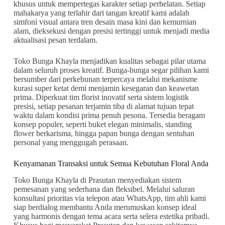
khusus untuk mempertegas karakter setiap perhelatan. Setiap
mahakarya yang terlahir dari tangan kreatif kami adalah
simfoni visual antara tren desain masa kini dan kemurnian
alam, dieksekusi dengan presisi tertinggi untuk menjadi media
aktualisasi pesan terdalam.
Toko Bunga Khayla menjadikan kualitas sebagai pilar utama
dalam seluruh proses kreatif. Bunga-bunga segar pilihan kami
bersumber dari perkebunan terpercaya melalui mekanisme
kurasi super ketat demi menjamin kesegaran dan keawetan
prima. Diperkuat tim florist inovatif serta sistem logistik
presisi, setiap pesanan terjamin tiba di alamat tujuan tepat
waktu dalam kondisi prima penuh pesona. Tersedia beragam
konsep populer, seperti buket elegan minimalis, standing
flower berkarisma, hingga papan bunga dengan sentuhan
personal yang menggugah perasaan.
Kenyamanan Transaksi untuk Semua Kebutuhan Floral Anda
Toko Bunga Khayla di Prasutan menyediakan sistem
pemesanan yang sederhana dan fleksibel. Melalui saluran
konsultasi prioritas via telepon atau WhatsApp, tim ahli kami
siap berdialog membantu Anda merumuskan konsep ideal
yang harmonis dengan tema acara serta selera estetika pribadi.