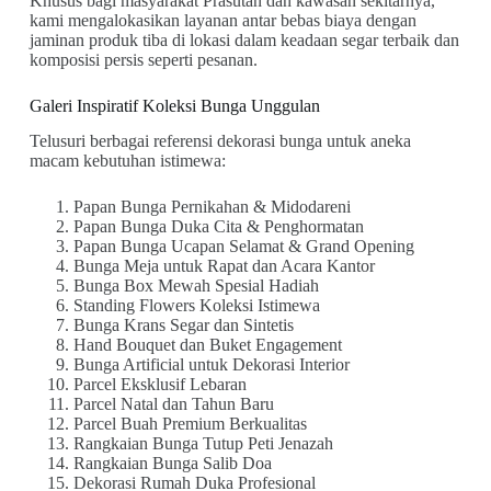
Khusus bagi masyarakat Prasutan dan kawasan sekitarnya,
kami mengalokasikan layanan antar bebas biaya dengan
jaminan produk tiba di lokasi dalam keadaan segar terbaik dan
komposisi persis seperti pesanan.
Galeri Inspiratif Koleksi Bunga Unggulan
Telusuri berbagai referensi dekorasi bunga untuk aneka
macam kebutuhan istimewa:
Papan Bunga Pernikahan & Midodareni
Papan Bunga Duka Cita & Penghormatan
Papan Bunga Ucapan Selamat & Grand Opening
Bunga Meja untuk Rapat dan Acara Kantor
Bunga Box Mewah Spesial Hadiah
Standing Flowers Koleksi Istimewa
Bunga Krans Segar dan Sintetis
Hand Bouquet dan Buket Engagement
Bunga Artificial untuk Dekorasi Interior
Parcel Eksklusif Lebaran
Parcel Natal dan Tahun Baru
Parcel Buah Premium Berkualitas
Rangkaian Bunga Tutup Peti Jenazah
Rangkaian Bunga Salib Doa
Dekorasi Rumah Duka Profesional