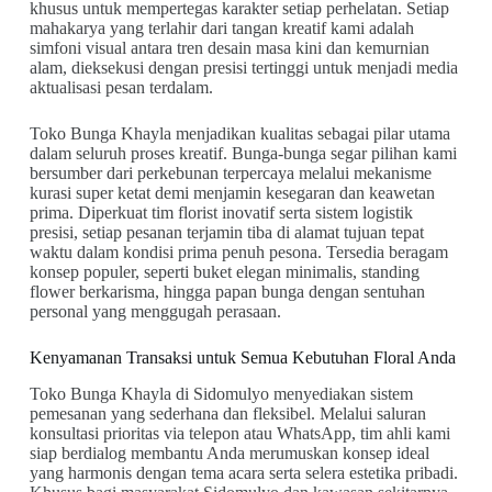
khusus untuk mempertegas karakter setiap perhelatan. Setiap
mahakarya yang terlahir dari tangan kreatif kami adalah
simfoni visual antara tren desain masa kini dan kemurnian
alam, dieksekusi dengan presisi tertinggi untuk menjadi media
aktualisasi pesan terdalam.
Toko Bunga Khayla menjadikan kualitas sebagai pilar utama
dalam seluruh proses kreatif. Bunga-bunga segar pilihan kami
bersumber dari perkebunan terpercaya melalui mekanisme
kurasi super ketat demi menjamin kesegaran dan keawetan
prima. Diperkuat tim florist inovatif serta sistem logistik
presisi, setiap pesanan terjamin tiba di alamat tujuan tepat
waktu dalam kondisi prima penuh pesona. Tersedia beragam
konsep populer, seperti buket elegan minimalis, standing
flower berkarisma, hingga papan bunga dengan sentuhan
personal yang menggugah perasaan.
Kenyamanan Transaksi untuk Semua Kebutuhan Floral Anda
Toko Bunga Khayla di Sidomulyo menyediakan sistem
pemesanan yang sederhana dan fleksibel. Melalui saluran
konsultasi prioritas via telepon atau WhatsApp, tim ahli kami
siap berdialog membantu Anda merumuskan konsep ideal
yang harmonis dengan tema acara serta selera estetika pribadi.