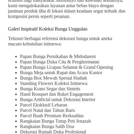
Khusus bagi masyarakat Sidomulyo dan kawasan sekitarnya,
kami mengalokasikan layanan antar bebas biaya dengan
jaminan produk tiba di lokasi dalam keadaan segar terbaik dan
komposisi persis seperti pesanan.
Galeri Inspiratif Koleksi Bunga Unggulan
Telusuri berbagai referensi dekorasi bunga untuk aneka
macam kebutuhan istimewa:
Papan Bunga Pernikahan & Midodareni
Papan Bunga Duka Cita & Penghormatan
Papan Bunga Ucapan Selamat & Grand Opening
Bunga Meja untuk Rapat dan Acara Kantor
Bunga Box Mewah Spesial Hadiah
Standing Flowers Koleksi Istimewa
Bunga Krans Segar dan Sintetis
Hand Bouquet dan Buket Engagement
Bunga Artificial untuk Dekorasi Interior
Parcel Eksklusif Lebaran
Parcel Natal dan Tahun Baru
Parcel Buah Premium Berkualitas
Rangkaian Bunga Tutup Peti Jenazah
Rangkaian Bunga Salib Doa
Dekorasi Rumah Duka Profesional