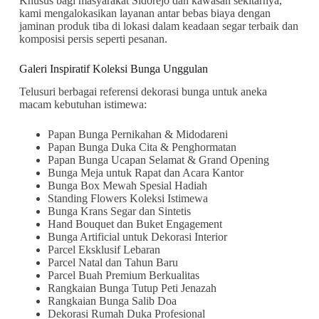
Khusus bagi masyarakat Sidorejo dan kawasan sekitarnya,
kami mengalokasikan layanan antar bebas biaya dengan
jaminan produk tiba di lokasi dalam keadaan segar terbaik dan
komposisi persis seperti pesanan.
Galeri Inspiratif Koleksi Bunga Unggulan
Telusuri berbagai referensi dekorasi bunga untuk aneka
macam kebutuhan istimewa:
Papan Bunga Pernikahan & Midodareni
Papan Bunga Duka Cita & Penghormatan
Papan Bunga Ucapan Selamat & Grand Opening
Bunga Meja untuk Rapat dan Acara Kantor
Bunga Box Mewah Spesial Hadiah
Standing Flowers Koleksi Istimewa
Bunga Krans Segar dan Sintetis
Hand Bouquet dan Buket Engagement
Bunga Artificial untuk Dekorasi Interior
Parcel Eksklusif Lebaran
Parcel Natal dan Tahun Baru
Parcel Buah Premium Berkualitas
Rangkaian Bunga Tutup Peti Jenazah
Rangkaian Bunga Salib Doa
Dekorasi Rumah Duka Profesional