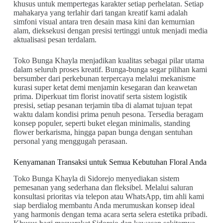
khusus untuk mempertegas karakter setiap perhelatan. Setiap
mahakarya yang terlahir dari tangan kreatif kami adalah
simfoni visual antara tren desain masa kini dan kemurnian
alam, dieksekusi dengan presisi tertinggi untuk menjadi media
aktualisasi pesan terdalam.
Toko Bunga Khayla menjadikan kualitas sebagai pilar utama
dalam seluruh proses kreatif. Bunga-bunga segar pilihan kami
bersumber dari perkebunan terpercaya melalui mekanisme
kurasi super ketat demi menjamin kesegaran dan keawetan
prima. Diperkuat tim florist inovatif serta sistem logistik
presisi, setiap pesanan terjamin tiba di alamat tujuan tepat
waktu dalam kondisi prima penuh pesona. Tersedia beragam
konsep populer, seperti buket elegan minimalis, standing
flower berkarisma, hingga papan bunga dengan sentuhan
personal yang menggugah perasaan.
Kenyamanan Transaksi untuk Semua Kebutuhan Floral Anda
Toko Bunga Khayla di Sidorejo menyediakan sistem
pemesanan yang sederhana dan fleksibel. Melalui saluran
konsultasi prioritas via telepon atau WhatsApp, tim ahli kami
siap berdialog membantu Anda merumuskan konsep ideal
yang harmonis dengan tema acara serta selera estetika pribadi.