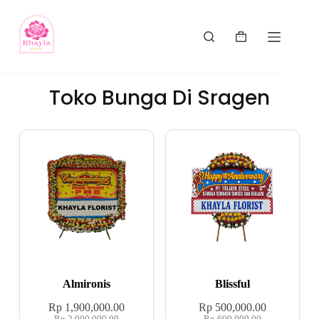
Toko Bunga Di Sragen
Almironis
Blissful
Rp
1,900,000.00
Rp
500,000.00